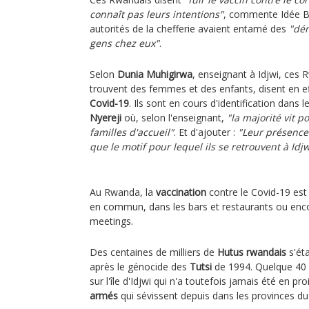
connaît pas leurs intentions"
, commente Idée Ba
autorités de la chefferie avaient entamé des
"dé
gens chez eux"
.
Selon
Dunia Muhigirwa
, enseignant à Idjwi, ces 
trouvent des femmes et des enfants, disent en e
Covid-19
. Ils sont en cours d'identification dans l
Nyereji
où, selon l'enseignant,
"la majorité vit 
familles d'accueil"
. Et d'ajouter :
"Leur présence
que le motif pour lequel ils se retrouvent à Idjw
Au Rwanda, la
vaccination
contre le Covid-19 es
en commun, dans les bars et restaurants ou enco
meetings.
Des centaines de milliers de
Hutus rwandais
s'éta
après le génocide des
Tutsi
de 1994. Quelque 40 
sur l'île d'Idjwi qui n'a toutefois jamais été en p
armés
qui sévissent depuis dans les provinces d