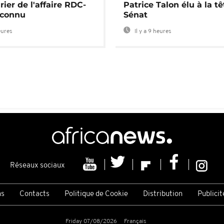
rier de l'affaire RDC-
Patrice Talon élu à la t
connu
Sénat
eures
Il y a 9 heures
Réseaux sociaux
ns
Contacts
Politique de Cookie
Distribution
Publicit
Friday 07/08/2026