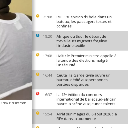
RDC : suspicion d'Ebola dans un
21:08
bateau, les passagers testés et
confinés
Afrique du Sud : le départ de
18:20
travailleurs migrants fragilise
l'industrie textile
Haïti : le Premier ministre appelle à
17:08
la tenue des élections malgré
l'insécurité
Ceuta : la Garde civile ouvre un
16:44
bureau dédié aux personnes
portées disparues
La 13ᵉ édition du concours
16:37
international de ballet sud-africain
N/AFP or licensors
ouvre la scène aux jeunes talents
Arrêt sur images du 6 août 2026 : la
15:54
FIFA dans la tourmente