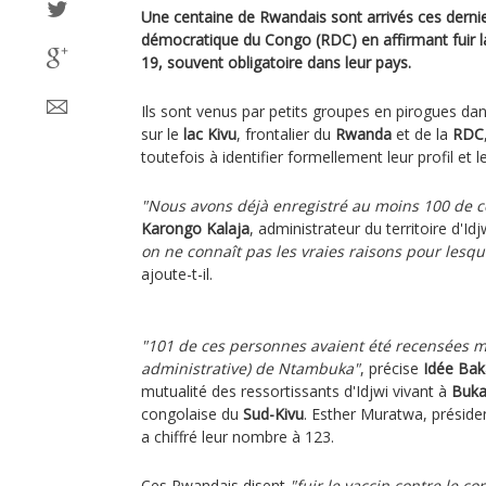
Une centaine de Rwandais sont arrivés ces derni
démocratique du Congo (RDC) en affirmant fuir la
19, souvent obligatoire dans leur pays.
Ils sont venus par petits groupes en pirogues dans
sur le
lac Kivu
, frontalier du
Rwanda
et de la
RDC
toutefois à identifier formellement leur profil et 
"Nous avons déjà enregistré au moins 100 de 
Karongo Kalaja
, administrateur du territoire d'Idj
on ne connaît pas les vraies raisons pour lesque
ajoute-t-il.
"101 de ces personnes avaient été recensées mar
administrative) de Ntambuka"
, précise
Idée Bak
mutualité des ressortissants d'Idjwi vivant à
Buka
congolaise du
Sud-Kivu
. Esther Muratwa, président
a chiffré leur nombre à 123.
Ces Rwandais disent
"fuir le vaccin contre le co