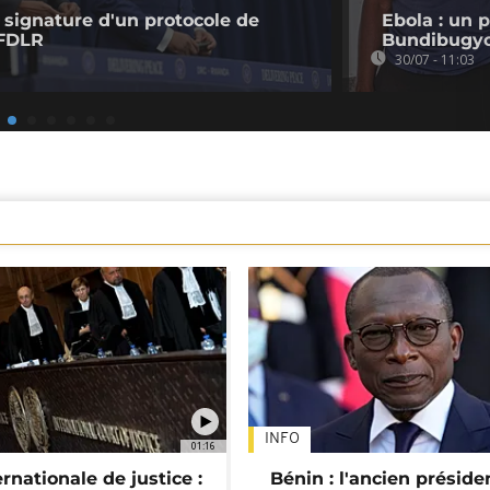
signature d'un protocole de
Ebola : un 
 FDLR
Bundibugyo
30/07 - 11:03
INFO
01:16
rnationale de justice :
Bénin : l'ancien préside