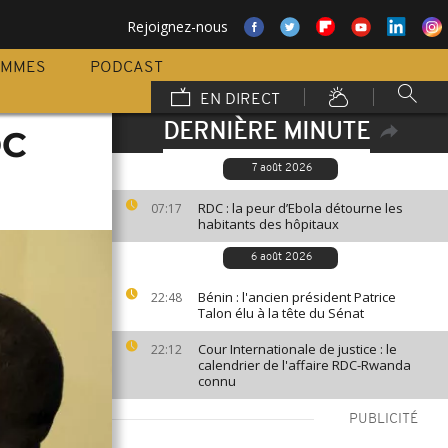
Rejoignez-nous
AMMES
PODCAST
EN DIRECT
DERNIÈRE MINUTE
DC
7 août 2026
RDC : la peur d’Ebola détourne les
07:17
habitants des hôpitaux
6 août 2026
Bénin : l'ancien président Patrice
22:48
Talon élu à la tête du Sénat
Cour Internationale de justice : le
22:12
calendrier de l'affaire RDC-Rwanda
connu
PUBLICITÉ