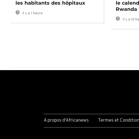
les habitants des hôpitaux
le calend
Rwanda 
Il y a 1 heure
Il y a 10 h
A propos d'Africanews
Termes et Conditio