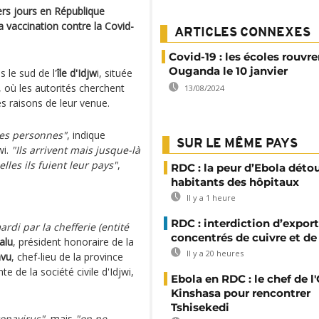
ers jours en République
 vaccination contre la Covid-
ARTICLES CONNEXES
Covid-19 : les écoles rouvr
Ouganda le 10 janvier
 le sud de l'
île d'Idjw
i, située
, où les autorités cherchent
13/08/2024
les raisons de leur venue.
ces personnes"
, indique
SUR LE MÊME PAYS
wi.
"Ils arrivent mais jusque-là
lles ils fuient leur pays"
,
RDC : la peur d’Ebola déto
habitants des hôpitaux
Il y a 1 heure
RDC : interdiction d’export
di par la chefferie (entité
concentrés de cuivre et de
alu
, président honoraire de la
Il y a 20 heures
vu
, chef-lieu de la province
e de la société civile d'Idjwi,
Ebola en RDC : le chef de l
Kinshasa pour rencontrer
Tshisekedi
ronavirus"
, mais
"on ne