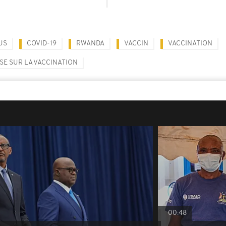
US
COVID-19
RWANDA
VACCIN
VACCINATION
E SUR LA VACCINATION
00:48