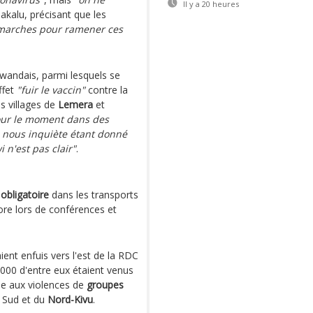
Il y a 20 heures
kalu, précisant que les
marches pour ramener ces
Rwandais, parmi lesquels se
ffet
"fuir le vaccin"
contre la
es villages de
Lemera
et
pour le moment dans des
 nous inquiète étant donné
i n'est pas clair"
.
t
obligatoire
dans les transports
re lors de conférences et
ient enfuis vers l'est de la RDC
000 d'entre eux étaient venus
roie aux violences de
groupes
u Sud et du
Nord-Kivu
.