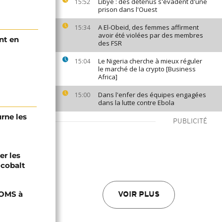
Libye : des détenus s'évadent d'une
15:52
prison dans l'Ouest
A El-Obeid, des femmes affirment
15:34
avoir été violées par des membres
ent en
des FSR
Le Nigeria cherche à mieux réguler
15:04
le marché de la crypto [Business
Africa]
Dans l'enfer des équipes engagées
15:00
dans la lutte contre Ebola
urne les
PUBLICITÉ
er les
 cobalt
'OMS à
VOIR PLUS