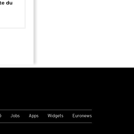
ête du
é
Jobs
Apps
Widgets
Euronews