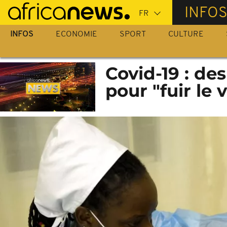
Passer
INFO
au
contenu
INFOS
ECONOMIE
SPORT
CULTURE
principal
Covid-19 : d
pour "fuir le 