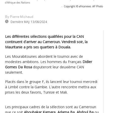
d'Afrique des Nations
-
Copyright © africanews
AP Photo
By Pierre Michaud
Dernière MAJ:
13/08/2024
Les différentes sélections qualifiées pour la CAN
continuent d'arriver au Cameroun. Vendredi soir, la
Mauritanie a pris ses quartiers à Douala.
Les Mourabitounes abordent le tournoi avec de
modestes ambitions. Les hommes du Français
Didier
Gomes Da Rosa
disputeront leur deuxième CAN
seulement.
Placés dans le groupe F, ils lancent leur tournoi mercredi
à Limbé contre la Gambie. L'autre rencontre mettra aux
prises les deux favoris, Tunisie et Mali.
Les principaux cadres de la sélection sont au Cameroun
que ce soit
Aboubakar Kamara
,
Adama Ba
,
Abdoul Ba
ou