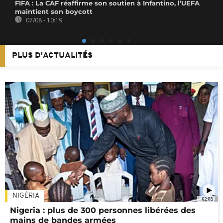
FIFA : La CAF réaffirme son soutien à Infantino, l’UEFA
maintient son boycott
07/08 - 10:19
PLUS D'ACTUALITÉS
NIGÉRIA
02:08
Nigeria : plus de 300 personnes libérées des
mains de bandes armées