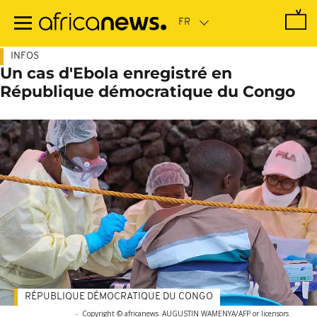
Passer
au
contenu
principal
INFOS
Un cas d'Ebola enregistré en
République démocratique du Congo
RÉPUBLIQUE DÉMOCRATIQUE DU CONGO
-
Copyright © africanews
AUGUSTIN WAMENYA/AFP or licensors