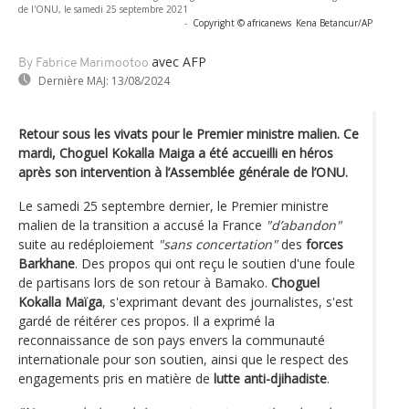
de l'ONU, le samedi 25 septembre 2021
-
Copyright © africanews
Kena Betancur/AP
avec AFP
By Fabrice Marimootoo
Dernière MAJ:
13/08/2024
Retour sous les vivats pour le Premier ministre malien. Ce
mardi, Choguel Kokalla Maiga a été accueilli en héros
après son intervention à l’Assemblée générale de l’ONU.
Le samedi 25 septembre dernier, le Premier ministre
malien de la transition a accusé la France
"d’abandon"
suite au redéploiement
"sans concertation"
des
forces
Barkhane
. Des propos qui ont reçu le soutien d'une foule
de partisans lors de son retour à Bamako.
Choguel
Kokalla Maïga
, s'exprimant devant des journalistes, s'est
gardé de réitérer ces propos. Il a exprimé la
reconnaissance de son pays envers la communauté
internationale pour son soutien, ainsi que le respect des
engagements pris en matière de
lutte anti-djihadiste
.