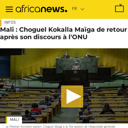
Passer
au
contenu
principal
INFOS
Mali : Choguel Kokalla Maïga de retour
après son discours à l'ONU
MALI
Le Premier ministre malien Choguel Maiga à la 76e session de l'Assemblée générale