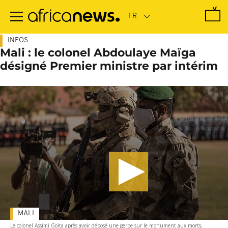
Passer
au
contenu
principal
INFOS
Mali : le colonel Abdoulaye Maïga
désigné Premier ministre par intérim
MALI
Le colonel Assimi Goïta après avoir déposé une gerbe sur le monument aux morts,