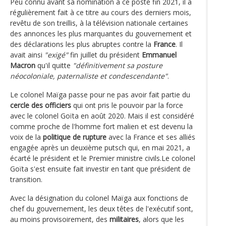
Peu connu avant sa nomination à ce poste fin 2021, il a
régulièrement fait à ce titre au cours des derniers mois,
revêtu de son treillis, à la télévision nationale certaines
des annonces les plus marquantes du gouvernement et
des déclarations les plus abruptes contre la
France
. Il
avait ainsi
"exigé"
fin juillet du président
Emmanuel
Macron
qu'il quitte
"définitivement sa posture
néocoloniale, paternaliste et condescendante"
.
Le colonel Maïga passe pour ne pas avoir fait partie du
cercle des officiers
qui ont pris le pouvoir par la force
avec le colonel Goïta en août 2020. Mais il est considéré
comme proche de l'homme fort malien et est devenu la
voix de la
politique de rupture
avec la France et ses alliés
engagée après un deuxième putsch qui, en mai 2021, a
écarté le président et le Premier ministre civils.Le colonel
Goïta s'est ensuite fait investir en tant que président de
transition.
Avec la désignation du colonel Maïga aux fonctions de
chef du gouvernement, les deux têtes de l'exécutif sont,
au moins provisoirement, des
militaires
, alors que les