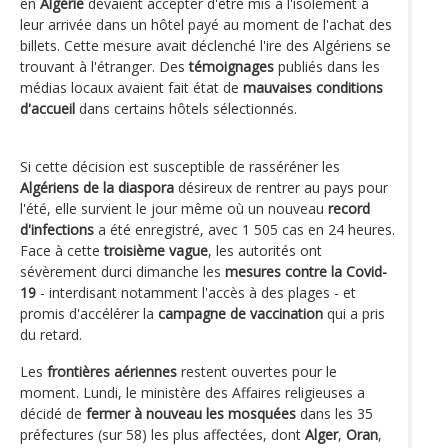
en
Algérie
devaient accepter d'être mis à l'isolement à
leur arrivée dans un hôtel payé au moment de l'achat des
billets. Cette mesure avait déclenché l'ire des Algériens se
trouvant à l'étranger. Des
témoignages
publiés dans les
médias locaux avaient fait état de
mauvaises conditions
d'accueil
dans certains hôtels sélectionnés.
Si cette décision est susceptible de rasséréner les
Algériens de la diaspora
désireux de rentrer au pays pour
l'été, elle survient le jour même où un nouveau
record
d'infections
a été enregistré, avec 1 505 cas en 24 heures.
Face à cette
troisième vague
, les autorités ont
sévèrement durci dimanche les
mesures contre la Covid-
19
- interdisant notamment l'accès à des plages - et
promis d'accélérer la
campagne de vaccination
qui a pris
du retard.
Les
frontières aériennes
restent ouvertes pour le
moment. Lundi, le ministère des Affaires religieuses a
décidé de
fermer à nouveau les mosquées
dans les 35
préfectures (sur 58) les plus affectées, dont
Alger
,
Oran
,