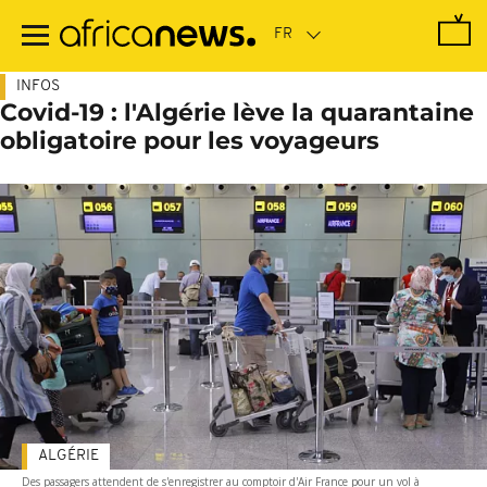
Passer
au
contenu
principal
INFOS
Covid-19 : l'Algérie lève la quarantaine
obligatoire pour les voyageurs
ALGÉRIE
Des passagers attendent de s'enregistrer au comptoir d'Air France pour un vol à