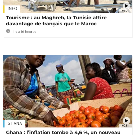
INFO
01:01
Tourisme : au Maghreb, la Tunisie attire
davantage de français que le Maroc
Il y a 16 heures
GHANA
00:51
Ghana : l’inflation tombe à 4,6 %, un nouveau