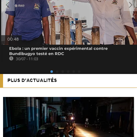
00:48
Ebola : un premier vaccin expérimental contre
Bundibugyo testé en RDC
30/07 - 11:03
PLUS D'ACTUALITÉS