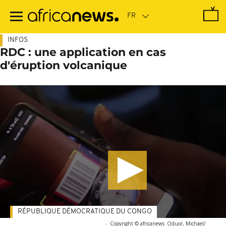
Passer
au
contenu
principal
INFOS
RDC : une application en cas
d'éruption volcanique
RÉPUBLIQUE DÉMOCRATIQUE DU CONGO
-
Copyright © africanews
Oduor, Michael/