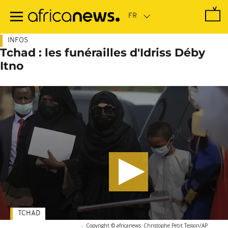
Passer
au
contenu
principal
INFOS
Tchad : les funérailles d'Idriss Déby
Itno
TCHAD
-
Copyright © africanews
Christophe Petit Tesson/AP