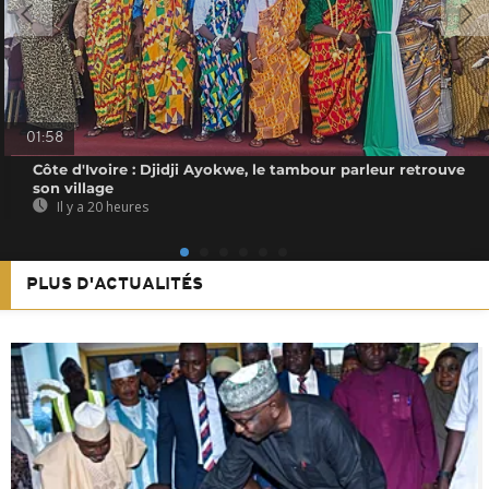
01:58
Côte d'Ivoire : Djidji Ayokwe, le tambour parleur retrouve
son village
Il y a 20 heures
PLUS D'ACTUALITÉS