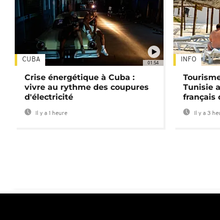
CUBA
INFO
01:54
Crise énergétique à Cuba :
Tourisme
vivre au rythme des coupures
Tunisie 
d'électricité
français
Il y a 1 heure
Il y a 3 h