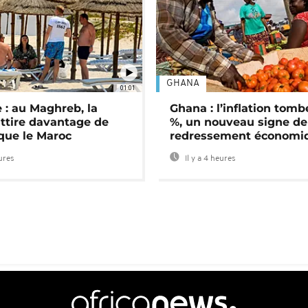
GHANA
01:01
 : au Maghreb, la
Ghana : l’inflation tomb
attire davantage de
%, un nouveau signe de
 que le Maroc
redressement économi
eures
Il y a 4 heures