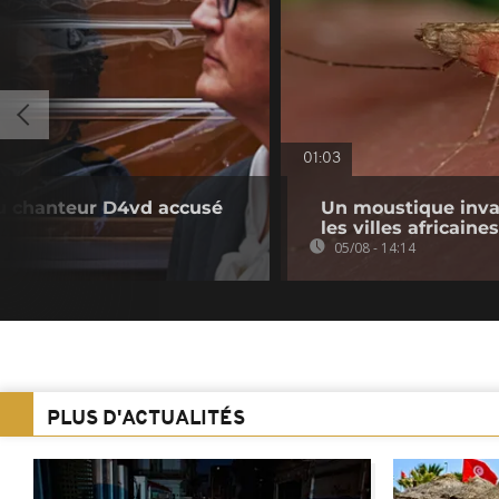
01:03
du chanteur D4vd accusé
Un moustique inva
les villes africaines
05/08 - 14:14
PLUS D'ACTUALITÉS