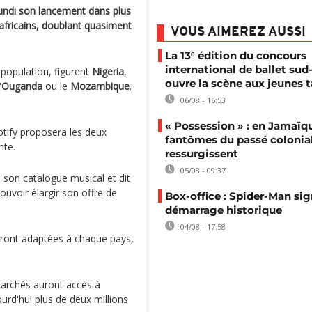
lundi son lancement dans plus
africains, doublant quasiment
VOUS AIMEREZ AUSSI
La 13ᵉ édition du concours
international de ballet sud-
 population, figurent
Nigeria
,
ouvre la scène aux jeunes t
'
Ouganda
ou le
Mozambique
.
06/08 - 16:53
« Possession » : en Jamaïqu
tify proposera les deux
fantômes du passé colonia
nte.
ressurgissent
05/08 - 09:37
 son catalogue musical et dit
ouvoir élargir son offre de
Box-office : Spider-Man si
démarrage historique
04/08 - 17:58
ont adaptées à chaque pays,
archés auront accès à
ourd'hui plus de deux millions