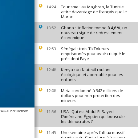
Tourisme : au Maghreb, la Tunisie
14:24
attire davantage de français que le
Maroc
Ghana : l’inflation tombe à 4,6 %, un
13:52
nouveau signe de redressement
économique
Sénégal : trois TikTokeurs
12:53
emprisonnés pour avoir critiqué le
président Faye
Kenya : un fauteuil roulant
12:48
écologique et abordable pour les
enfants
Meta condamné à 942 millions de
12:08
dollars pour non protection des
mineurs
U/AFP or licensors
USA : Qui est Abdul El-Sayed,
11:56
l’Américano-Égyptien qui bouscule
les démocrates ?
Une semaine après l’afflux massif
11:45
de migrants, Ceuta face à l’urgence