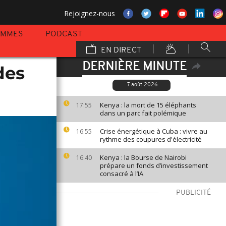
Rejoignez-nous
AMMES
PODCAST
EN DIRECT
DERNIÈRE MINUTE
des
7 août 2026
Kenya : la mort de 15 éléphants
17:55
dans un parc fait polémique
Crise énergétique à Cuba : vivre au
16:55
rythme des coupures d'électricité
Kenya : la Bourse de Nairobi
16:40
prépare un fonds d’investissement
consacré à l’IA
PUBLICITÉ