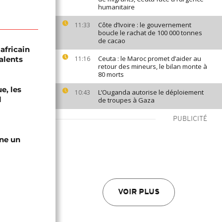
humanitaire
Côte d’Ivoire : le gouvernement
11:33
boucle le rachat de 100 000 tonnes
de cacao
africain
Ceuta : le Maroc promet d’aider au
alents
11:16
retour des mineurs, le bilan monte à
80 morts
e, les
L’Ouganda autorise le déploiement
10:43
l
de troupes à Gaza
PUBLICITÉ
gne un
VOIR PLUS