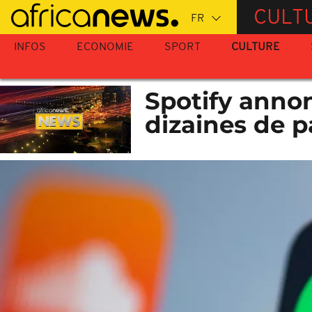
Passer
CULT
au
contenu
INFOS
ECONOMIE
SPORT
CULTURE
principal
Spotify anno
dizaines de p