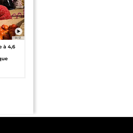
00:51
e à 4,6
que