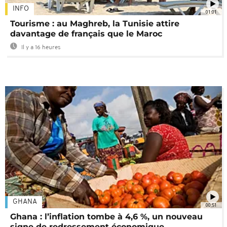
INFO
01:01
Tourisme : au Maghreb, la Tunisie attire
davantage de français que le Maroc
Il y a 16 heures
GHANA
00:51
Ghana : l’inflation tombe à 4,6 %, un nouveau
signe de redressement économique