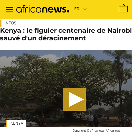
Passer
au
contenu
principal
INFOS
Kenya : le figuier centenaire de Nairobi
sauvé d'un déracinement
KENYA
-
Copyright © africanews
Africanews