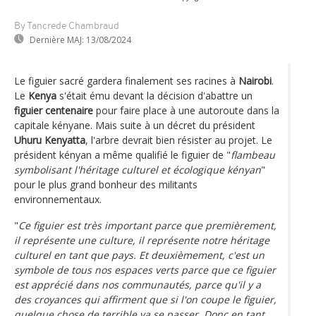
By Tancrede Chambraud
Dernière MAJ:
13/08/2024
Le figuier sacré gardera finalement ses racines à
Nairobi
.
Le
Kenya
s'était ému devant la décision d'abattre un
figuier centenaire
pour faire place à une autoroute dans la
capitale kényane. Mais suite à un décret du président
Uhuru Kenyatta
, l'arbre devrait bien résister au projet. Le
président kényan a même qualifié le figuier de "
flambeau
symbolisant l'héritage culturel et écologique kényan
"
pour le plus grand bonheur des militants
environnementaux.
"
Ce figuier est très important parce que premièrement,
il représente une culture, il représente notre héritage
culturel en tant que pays. Et deuxièmement, c'est un
symbole de tous nos espaces verts parce que ce figuier
est apprécié dans nos communautés, parce qu'il y a
des croyances qui affirment que si l'on coupe le figuier,
quelque chose de terrible va se passer. Donc en tant