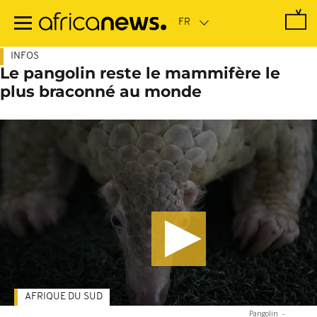
Passer
au
contenu
principal
INFOS
Le pangolin reste le mammifère le
plus braconné au monde
AFRIQUE DU SUD
Pangolin
-