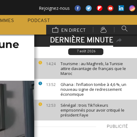
Rejoignez-nous
AMMES
PODCAST
EN DIRECT
DERNIÈRE MINUTE
 une
7 août 2026
Tourisme : au Maghreb, la Tunisie
14:24
attire davantage de français que le
Maroc
Ghana : l’inflation tombe à 4,6 %, un
13:52
nouveau signe de redressement
économique
Sénégal : trois TikTokeurs
12:53
emprisonnés pour avoir critiqué le
président Faye
PUBLICITÉ