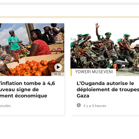
YOWERI MUSEVENI
00:51
’inflation tombe à 4,6
L’Ouganda autorise le
uveau signe de
déploiement de troupes
ement économique
Gaza
minutes
Il y a 3 heures