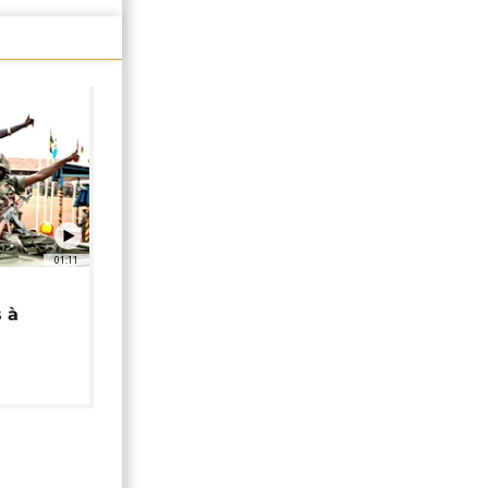
01:11
 à