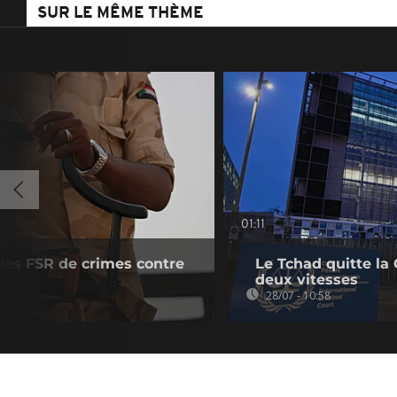
SUR LE MÊME THÈME
01:11
les FSR de crimes contre
Le Tchad quitte la
deux vitesses
28/07 - 10:58