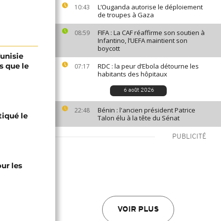
L’Ouganda autorise le déploiement
10:43
de troupes à Gaza
FIFA : La CAF réaffirme son soutien à
08:59
Infantino, l’UEFA maintient son
boycott
Tunisie
s que le
RDC : la peur d’Ebola détourne les
07:17
habitants des hôpitaux
6 août 2026
Bénin : l'ancien président Patrice
22:48
tiqué le
Talon élu à la tête du Sénat
PUBLICITÉ
ur les
VOIR PLUS