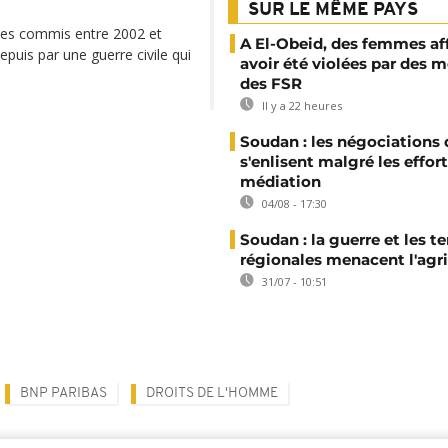
SUR LE MÊME PAYS
imes commis entre 2002 et
A El-Obeid, des femmes af
epuis par une guerre civile qui
avoir été violées par des
des FSR
Il y a 22 heures
Soudan : les négociations 
s'enlisent malgré les effor
médiation
04/08 - 17:30
Soudan : la guerre et les t
régionales menacent l'agri
31/07 - 10:51
BNP PARIBAS
DROITS DE L'HOMME