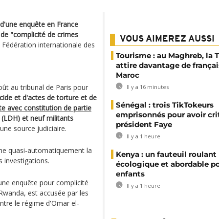
 d'une enquête en France
 de "complicité de crimes
VOUS AIMEREZ AUSSI
a Fédération internationale des
Tourisme : au Maghreb, la 
attire davantage de françai
Maroc
oût au tribunal de Paris pour
Il y a 16 minutes
ide et d'actes de torture et de
Sénégal : trois TikTokeurs
te avec constitution de partie
emprisonnés pour avoir cri
(LDH) et neuf militants
président Faye
une source judiciaire.
Il y a 1 heure
raîne quasi-automatiquement la
Kenya : un fauteuil roulant
 investigations.
écologique et abordable po
enfants
une enquête pour complicité
Il y a 1 heure
 Rwanda, est accusée par les
ntre le régime d'Omar el-