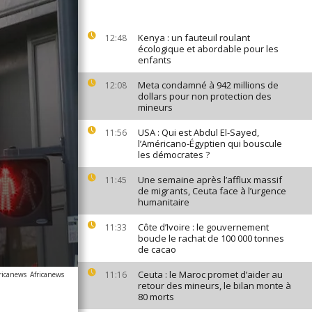
Kenya : un fauteuil roulant
12:48
écologique et abordable pour les
enfants
Meta condamné à 942 millions de
12:08
dollars pour non protection des
mineurs
USA : Qui est Abdul El-Sayed,
11:56
l’Américano-Égyptien qui bouscule
les démocrates ?
Une semaine après l’afflux massif
11:45
de migrants, Ceuta face à l’urgence
humanitaire
Côte d’Ivoire : le gouvernement
11:33
boucle le rachat de 100 000 tonnes
de cacao
Ceuta : le Maroc promet d’aider au
11:16
ricanews
Africanews
retour des mineurs, le bilan monte à
80 morts