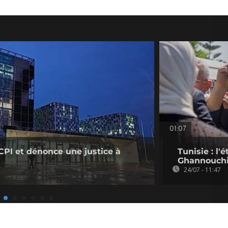
01:07
 CPI et dénonce une justice à
Tunisie : l
Ghannouchi
24/07 - 11:47