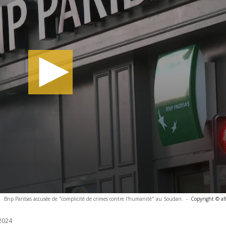
Bnp Paribas accusée de "complicité de crimes contre l'humanité" au Soudan.
-
Copyright © af
2024