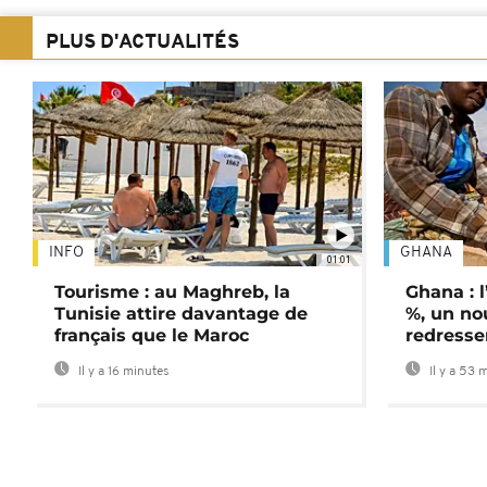
PLUS D'ACTUALITÉS
INFO
GHANA
01:01
Tourisme : au Maghreb, la
Ghana : l
Tunisie attire davantage de
%, un no
français que le Maroc
redress
Il y a 16 minutes
Il y a 53 