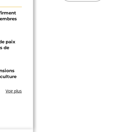
firment
 membres
de paix
ts de
ensions
culture
Voir plus