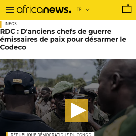
Passer
au
contenu
principal
INFOS
RDC : D'anciens chefs de guerre
émissaires de paix pour désarmer le
Codeco
RÉPUBLIQUE DÉMOCRATIQUE DU CONGO