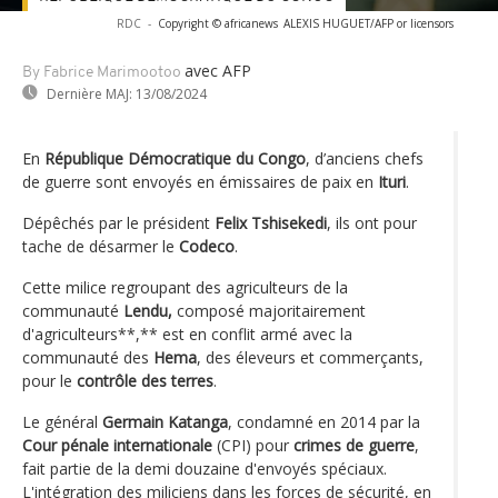
RDC
-
Copyright © africanews
ALEXIS HUGUET/AFP or licensors
avec AFP
By Fabrice Marimootoo
Dernière MAJ:
13/08/2024
En
République Démocratique du Congo
, d’anciens chefs
de guerre sont envoyés en émissaires de paix en
Ituri
.
Dépêchés par le président
Felix Tshisekedi
, ils ont pour
tache de désarmer le
Codeco
.
Cette milice regroupant des agriculteurs de la
communauté
Lendu,
composé majoritairement
d'agriculteurs**,** est en conflit armé avec la
communauté des
Hema
, des éleveurs et commerçants,
pour le
contrôle des terres
.
Le général
Germain Katanga
, condamné en 2014 par la
Cour pénale internationale
(CPI) pour
crimes de guerre
,
fait partie de la demi douzaine d'envoyés spéciaux.
L'intégration des miliciens dans les forces de sécurité, en