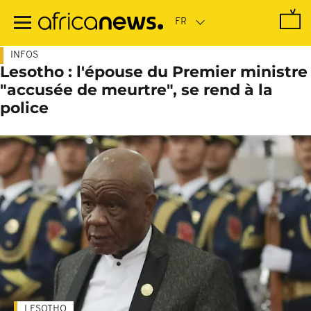
Passer
au
contenu
principal
INFOS
Lesotho : l'épouse du Premier ministre
"accusée de meurtre", se rend à la
police
LESOTHO