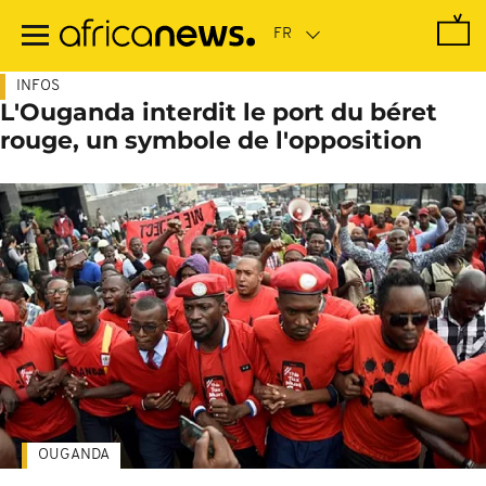
Passer
au
contenu
principal
INFOS
L'Ouganda interdit le port du béret
rouge, un symbole de l'opposition
OUGANDA