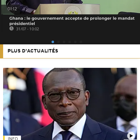
01:12
Ghana : le gouvernement accepte de prolonger le mandat
présidentiel
31/07 - 10:02
PLUS D'ACTUALITÉS
INFO