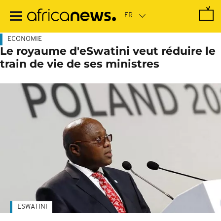
Passer
au
contenu
principal
ECONOMIE
Le royaume d'eSwatini veut réduire le
train de vie de ses ministres
ESWATINI