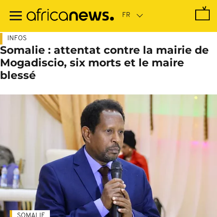
Passer
au
contenu
principal
INFOS
Somalie : attentat contre la mairie de
Mogadiscio, six morts et le maire
blessé
SOMALIE