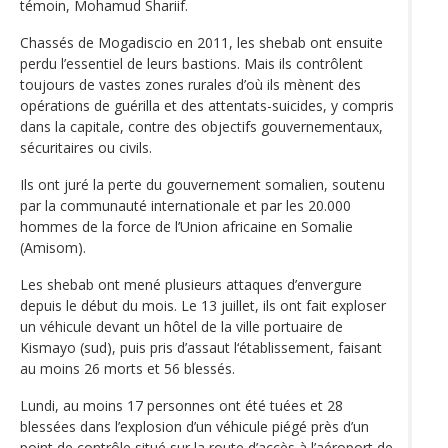
témoin, Mohamud Shariif.
Chassés de Mogadiscio en 2011, les shebab ont ensuite
perdu l’essentiel de leurs bastions. Mais ils contrôlent
toujours de vastes zones rurales d’où ils mènent des
opérations de guérilla et des attentats-suicides, y compris
dans la capitale, contre des objectifs gouvernementaux,
sécuritaires ou civils.
Ils ont juré la perte du gouvernement somalien, soutenu
par la communauté internationale et par les 20.000
hommes de la force de l’Union africaine en Somalie
(Amisom).
Les shebab ont mené plusieurs attaques d’envergure
depuis le début du mois. Le 13 juillet, ils ont fait exploser
un véhicule devant un hôtel de la ville portuaire de
Kismayo (sud), puis pris d’assaut l‘établissement, faisant
au moins 26 morts et 56 blessés.
Lundi, au moins 17 personnes ont été tuées et 28
blessées dans l’explosion d’un véhicule piégé près d’un
point de contrôle situé sur la route d’accès à l’aéroport de