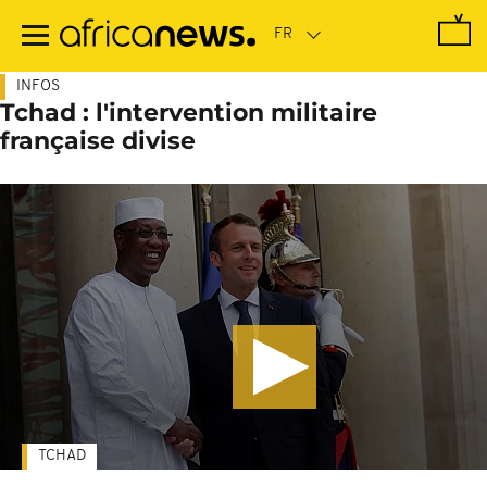
Passer
au
contenu
principal
INFOS
Tchad : l'intervention militaire
française divise
TCHAD