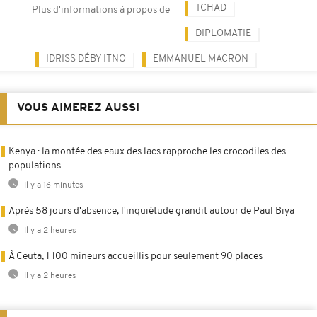
TCHAD
Plus d'informations à propos de
DIPLOMATIE
IDRISS DÉBY ITNO
EMMANUEL MACRON
VOUS AIMEREZ AUSSI
Kenya : la montée des eaux des lacs rapproche les crocodiles des
populations
Il y a 16 minutes
Après 58 jours d'absence, l'inquiétude grandit autour de Paul Biya
Il y a 2 heures
À Ceuta, 1 100 mineurs accueillis pour seulement 90 places
Il y a 2 heures