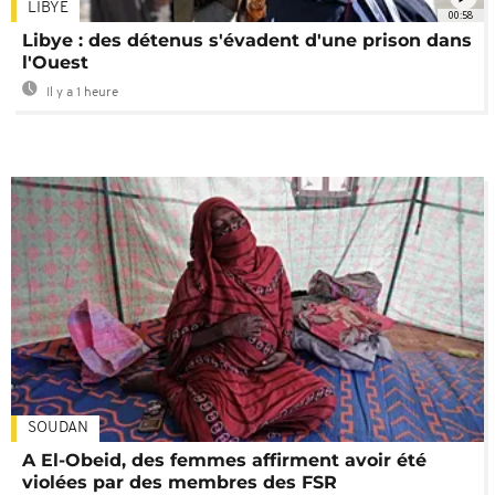
LIBYE
00:58
Libye : des détenus s'évadent d'une prison dans
l'Ouest
Il y a 1 heure
SOUDAN
A El-Obeid, des femmes affirment avoir été
violées par des membres des FSR