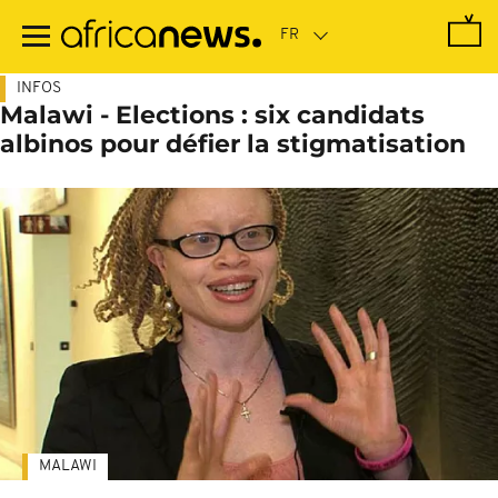
Passer
au
contenu
principal
INFOS
Malawi - Elections : six candidats
albinos pour défier la stigmatisation
MALAWI