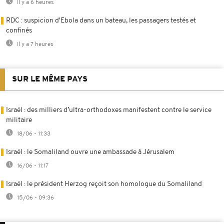
Il y a 6 heures
RDC : suspicion d'Ebola dans un bateau, les passagers testés et
confinés
Il y a 7 heures
SUR LE MÊME PAYS
Israël : des milliers d’ultra-orthodoxes manifestent contre le service
militaire
18/06 - 11:33
Israël : le Somaliland ouvre une ambassade à Jérusalem
16/06 - 11:17
Israël : le président Herzog reçoit son homologue du Somaliland
15/06 - 09:36