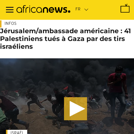
Passer
au
contenu
principal
INFOS
Jérusalem/ambassade américaine : 41
Palestiniens tués à Gaza par des tirs
israéliens
ISRAËL