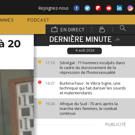
Rejoignez-nous
AMMES
PODCAST
EN DIRECT
DERNIÈRE MINUTE
à 20
8 août 2026
Sénégal : 71 hommes inculpés dans
17:10
le cadre du durcissement de la
répression de l’homosexualité
Burkina Faso : le Vibra-Signe, une
16:37
technique qui fait danser les sourds
et malentendants
Afrique du Sud : 70 ans après la
15:43
marche des femmes, le combat
continue
PUBLICITÉ