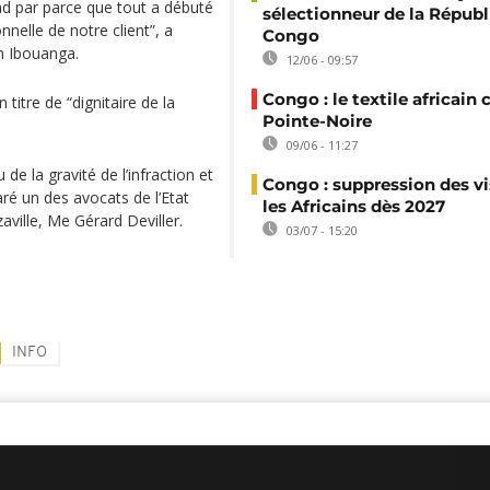
end par parce que tout a débuté
sélectionneur de la Répub
onnelle de notre client”, a
Congo
n Ibouanga.
12/06 - 09:57
Congo : le textile africain 
titre de “dignitaire de la
Pointe-Noire
09/06 - 11:27
de la gravité de l’infraction et
Congo : suppression des vi
aré un des avocats de l’Etat
les Africains dès 2027
aville, Me Gérard Deviller.
03/07 - 15:20
INFO