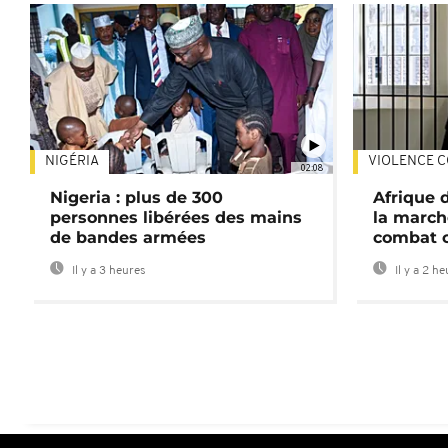
NIGÉRIA
VIOLENCE C
02:08
Nigeria : plus de 300
Afrique 
personnes libérées des mains
la march
de bandes armées
combat 
Il y a 3 heures
Il y a 2 h