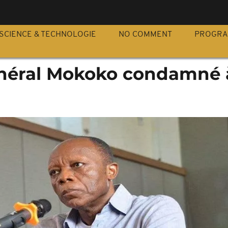
S
SCIENCE & TECHNOLOGIE
NO COMMENT
PROGR
énéral Mokoko condamné 