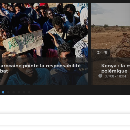
02:28
rocaine pointe la responsabilité
Kenya : la 
abat
polémique
07/08 - 18:04