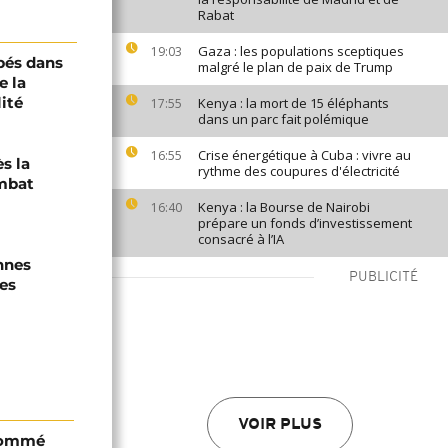
Rabat
Gaza : les populations sceptiques
19:03
pés dans
malgré le plan de paix de Trump
e la
ité
Kenya : la mort de 15 éléphants
17:55
dans un parc fait polémique
Crise énergétique à Cuba : vivre au
16:55
s la
rythme des coupures d'électricité
mbat
Kenya : la Bourse de Nairobi
16:40
prépare un fonds d’investissement
consacré à l’IA
nnes
PUBLICITÉ
es
VOIR PLUS
 nommé