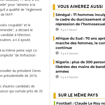
lle” pour “atteinte à la
VOUS AIMEREZ AUSSI
 qu’il a qualifié de “règlement
de l’AFP.
Sénégal : 71 hommes incul
le cadre du durcissement d
répression de l’homosexual
koko coupable” et le
minelle”, a déclaré le
Il y a 1 heure
-candidat à l‘élection
Afrique du Sud : 70 ans aprè
sation, a-t-il ajouté.
marche des femmes, le co
continue
à la même peine sept co-
Il y a 2 heures
plicité “de l’infraction
Nigeria : plus de 300 perso
libérées des mains de band
nseiller du président Denis
armées
on présidentielle de 2016.
Il y a 3 heures
ec d’autres candidats de
guesso qui cumule près de 35
SUR LE MÊME PAYS
Football : Claude Le Roy