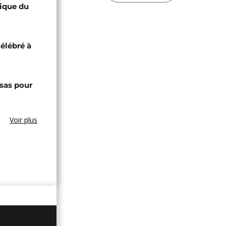
lique du
célébré à
sas pour
Voir plus