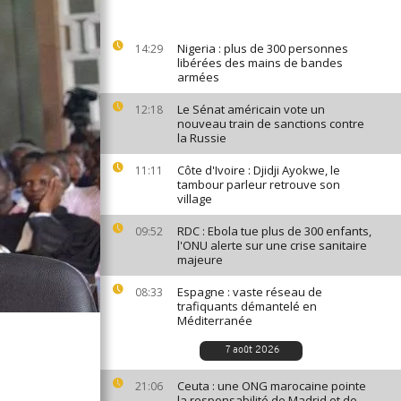
Nigeria : plus de 300 personnes
14:29
libérées des mains de bandes
armées
Le Sénat américain vote un
12:18
nouveau train de sanctions contre
la Russie
Côte d'Ivoire : Djidji Ayokwe, le
11:11
tambour parleur retrouve son
village
RDC : Ebola tue plus de 300 enfants,
09:52
l'ONU alerte sur une crise sanitaire
majeure
Espagne : vaste réseau de
08:33
trafiquants démantelé en
Méditerranée
7 août 2026
Ceuta : une ONG marocaine pointe
21:06
la responsabilité de Madrid et de