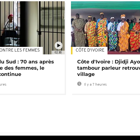
ONTRE LES FEMMES
CÔTE D'IVOIRE
02:30
du Sud : 70 ans après
Côte d'Ivoire : Djidji Ay
e des femmes, le
tambour parleur retrou
continue
village
eures
Il y a 7 heures