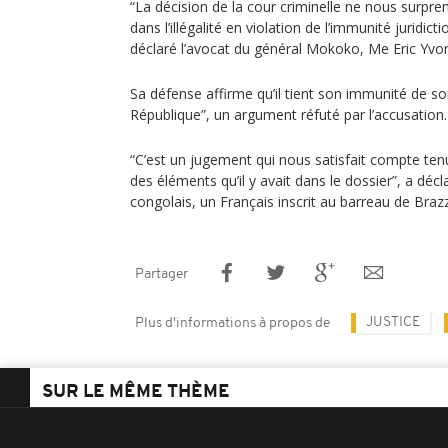
“La décision de la cour criminelle ne nous surpr
dans l’illégalité en violation de l’immunité juridicti
déclaré l’avocat du général Mokoko, Me Eric Yvo
Sa défense affirme qu’il tient son immunité de son 
République”, un argument réfuté par l’accusation.
“C’est un jugement qui nous satisfait compte tenu 
des éléments qu’il y avait dans le dossier”, a décl
congolais, un Français inscrit au barreau de Brazz
Partager
JUSTICE
Plus d'informations à propos de
SUR LE MÊME THÈME