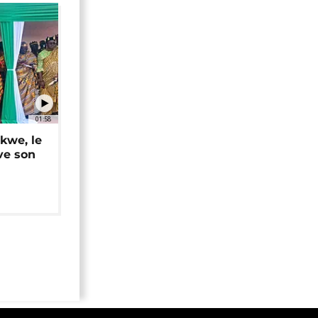
01:58
okwe, le
ve son