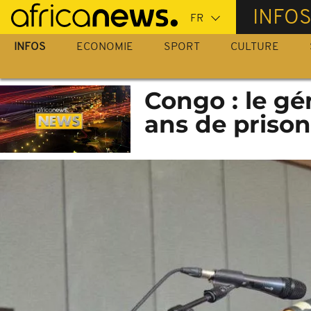
Passer
INFO
au
contenu
INFOS
ECONOMIE
SPORT
CULTURE
principal
Congo : le g
ans de prison