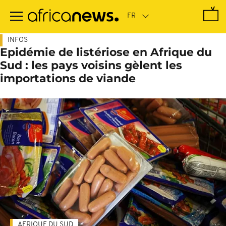
Passer
au
contenu
principal
INFOS
Epidémie de listériose en Afrique du
Sud : les pays voisins gèlent les
importations de viande
AFRIQUE DU SUD