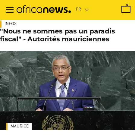
Passer
au
contenu
principal
INFOS
"Nous ne sommes pas un paradis
fiscal" - Autorités mauriciennes
MAURICE