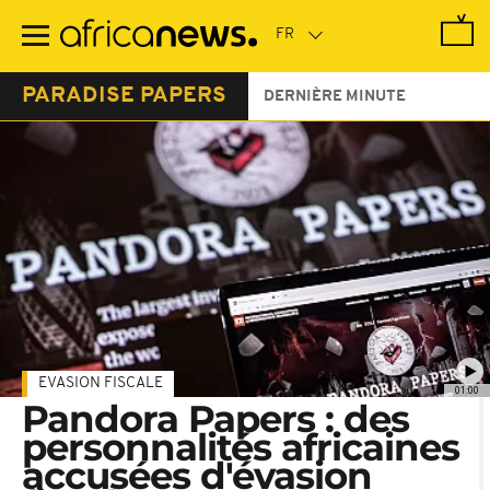
Passer
au
contenu
principal
PARADISE PAPERS
DERNIÈRE MINUTE
EVASION FISCALE
01:00
Pandora Papers : des
personnalités africaines
accusées d'évasion