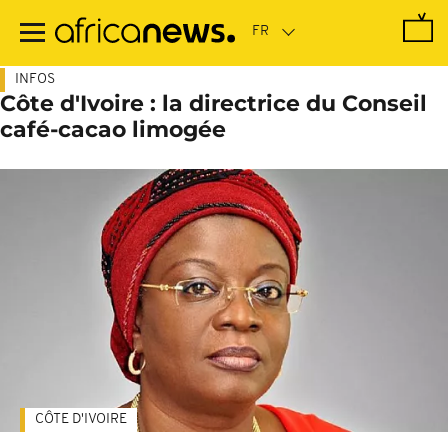
Passer
au
contenu
principal
INFOS
Côte d'Ivoire : la directrice du Conseil
café-cacao limogée
CÔTE D'IVOIRE