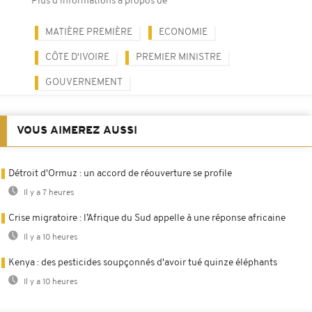
Plus d'informations à propos de
MATIÈRE PREMIÈRE
ECONOMIE
CÔTE D'IVOIRE
PREMIER MINISTRE
GOUVERNEMENT
VOUS AIMEREZ AUSSI
Détroit d'Ormuz : un accord de réouverture se profile
Il y a 7 heures
Crise migratoire : l’Afrique du Sud appelle à une réponse africaine
Il y a 10 heures
Kenya : des pesticides soupçonnés d'avoir tué quinze éléphants
Il y a 10 heures