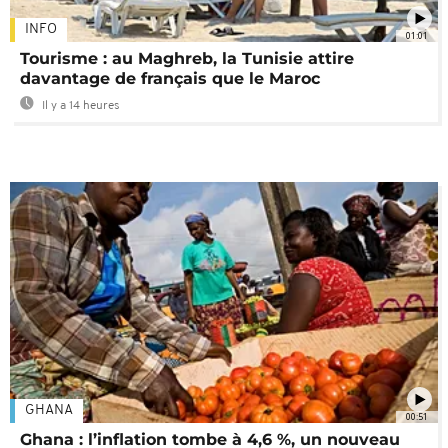
INFO
01:01
Tourisme : au Maghreb, la Tunisie attire
davantage de français que le Maroc
Il y a 14 heures
GHANA
00:51
Ghana : l’inflation tombe à 4,6 %, un nouveau