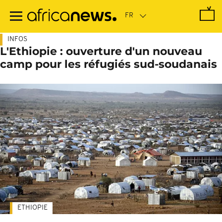
Passer
au
contenu
principal
INFOS
L'Ethiopie : ouverture d'un nouveau
camp pour les réfugiés sud-soudanais
ETHIOPIE