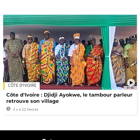
CÔTE D'IVOIRE
01:58
Côte d'Ivoire : Djidji Ayokwe, le tambour parleur
retrouve son village
Il y a 22 heures