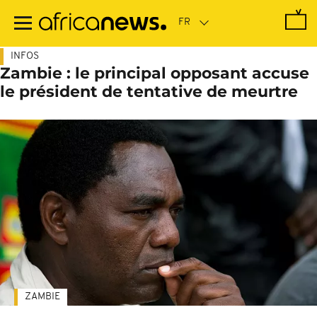
Passer
au
contenu
principal
INFOS
Zambie : le principal opposant accuse
le président de tentative de meurtre
ZAMBIE