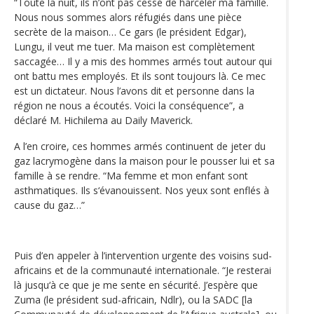
“Toute la nuit, ils n’ont pas cessé de harceler ma famille.
Nous nous sommes alors réfugiés dans une pièce
secrète de la maison… Ce gars (le président Edgar),
Lungu, il veut me tuer. Ma maison est complètement
saccagée… Il y a mis des hommes armés tout autour qui
ont battu mes employés. Et ils sont toujours là. Ce mec
est un dictateur. Nous l’avons dit et personne dans la
région ne nous a écoutés. Voici la conséquence”, a
déclaré M. Hichilema au Daily Maverick.
A l’en croire, ces hommes armés continuent de jeter du
gaz lacrymogène dans la maison pour le pousser lui et sa
famille à se rendre. “Ma femme et mon enfant sont
asthmatiques. Ils s‘évanouissent. Nos yeux sont enflés à
cause du gaz…”
Puis d’en appeler à l’intervention urgente des voisins sud-
africains et de la communauté internationale. “Je resterai
là jusqu‘à ce que je me sente en sécurité. J’espère que
Zuma (le président sud-africain, Ndlr), ou la SADC [la