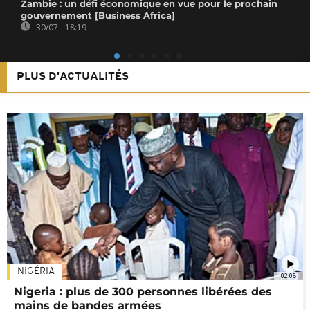
Zambie : un défi économique en vue pour le prochain
gouvernement [Business Africa]
30/07 - 18:19
PLUS D'ACTUALITÉS
NIGÉRIA
02:08
Nigeria : plus de 300 personnes libérées des
mains de bandes armées