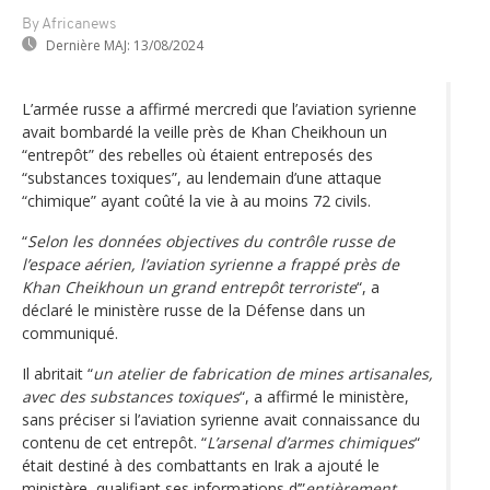
By Africanews
Dernière MAJ:
13/08/2024
L’armée russe a affirmé mercredi que l’aviation syrienne
avait bombardé la veille près de Khan Cheikhoun un
“entrepôt” des rebelles où étaient entreposés des
“substances toxiques”, au lendemain d’une attaque
“chimique” ayant coûté la vie à au moins 72 civils.
“
Selon les données objectives du contrôle russe de
l’espace aérien, l’aviation syrienne a frappé près de
Khan Cheikhoun un grand entrepôt terroriste
“, a
déclaré le ministère russe de la Défense dans un
communiqué.
Il abritait “
un atelier de fabrication de mines artisanales,
avec des substances toxiques
“, a affirmé le ministère,
sans préciser si l’aviation syrienne avait connaissance du
contenu de cet entrepôt. “
L’arsenal d’armes chimiques
“
était destiné à des combattants en Irak a ajouté le
ministère, qualifiant ses informations d’”
entièrement