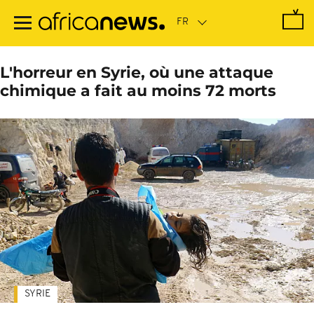
Passer
au
contenu
principal
L'horreur en Syrie, où une attaque
chimique a fait au moins 72 morts
SYRIE