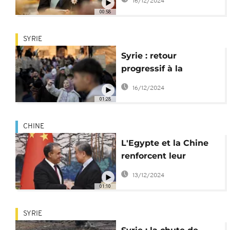
16/12/2024
00:58
SYRIE
Syrie : retour
progressif à la
normale après la
16/12/2024
chute de Bachar al-
01:28
Assad
CHINE
L'Egypte et la Chine
renforcent leur
coopération
13/12/2024
économique
01:10
SYRIE