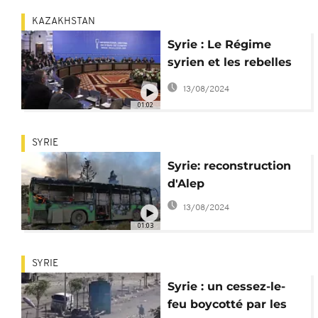
KAZAKHSTAN
Syrie : Le Régime
syrien et les rebelles
négocient la paix à
13/08/2024
Astana
01:02
SYRIE
Syrie: reconstruction
d'Alep
13/08/2024
01:03
SYRIE
Syrie : un cessez-le-
feu boycotté par les