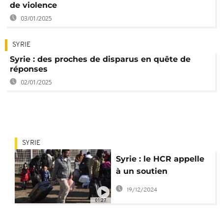
de violence
03/01/2025
SYRIE
Syrie : des proches de disparus en quête de
réponses
02/01/2025
SYRIE
Syrie : le HCR appelle
à un soutien
humanitaire après la
19/12/2024
chute d'al-Assad
01:27