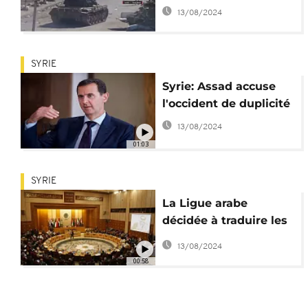
rebelles
13/08/2024
SYRIE
Syrie: Assad accuse
l'occident de duplicité
13/08/2024
01:03
SYRIE
La Ligue arabe
décidée à traduire les
responsables des
13/08/2024
violences en Syrie en
00:58
justice