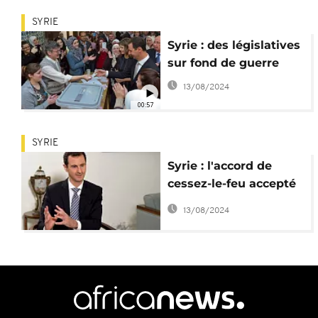
SYRIE
Syrie : des législatives
sur fond de guerre
13/08/2024
00:57
SYRIE
Syrie : l'accord de
cessez-le-feu accepté
par Bachar el-Assad
13/08/2024
redonne espoir aux
Syriens