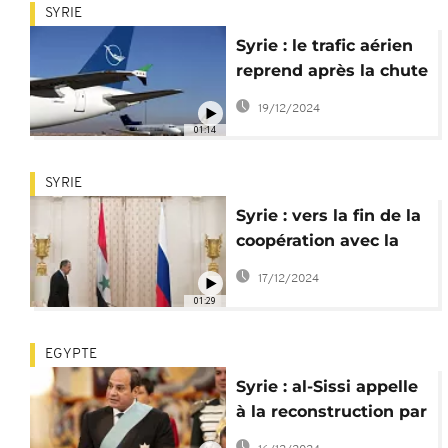
SYRIE
Syrie : le trafic aérien
reprend après la chute
de Bachar al-Assad
19/12/2024
01:14
SYRIE
Syrie : vers la fin de la
coopération avec la
Russie ?
17/12/2024
01:29
EGYPTE
Syrie : al-Sissi appelle
à la reconstruction par
le peuple