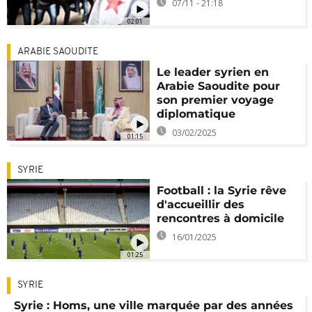
07/11 - 21:18
02:01
ARABIE SAOUDITE
Le leader syrien en
Arabie Saoudite pour
son premier voyage
diplomatique
03/02/2025
01:15
SYRIE
Football : la Syrie rêve
d'accueillir des
rencontres à domicile
16/01/2025
01:25
SYRIE
Syrie : Homs, une ville marquée par des années