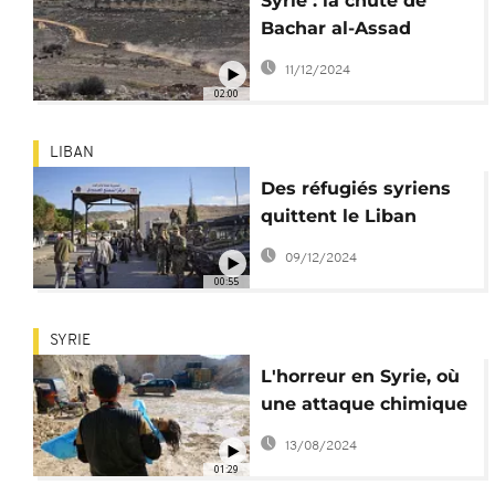
Syrie : la chute de
Bachar al-Assad
marque-t-elle la fin du
11/12/2024
chaos ?
02:00
LIBAN
Des réfugiés syriens
quittent le Liban
après la chute de
09/12/2024
Bachar al-Assad
00:55
SYRIE
L'horreur en Syrie, où
une attaque chimique
a fait au moins 72
13/08/2024
morts
01:29