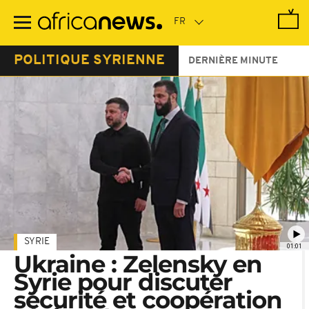
Passer
au
contenu
principal
POLITIQUE SYRIENNE
DERNIÈRE MINUTE
SYRIE
01:01
Ukraine : Zelensky en
Syrie pour discuter
sécurité et coopération