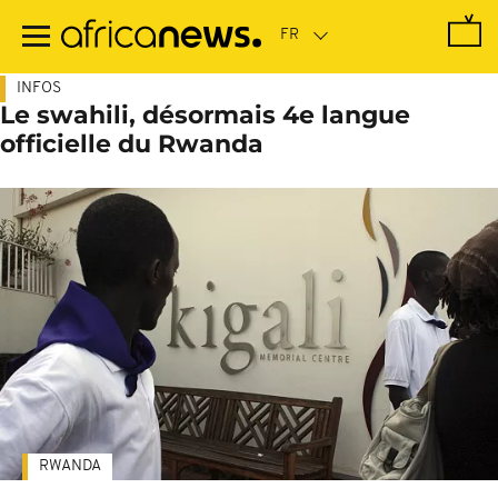
Passer
au
contenu
principal
INFOS
Le swahili, désormais 4e langue
officielle du Rwanda
RWANDA