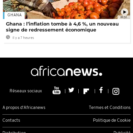
GHANA
00:51
Ghana : l’inflation tombe à 4,6 %, un nouveau
signe de redressement économique
Il y a 7 heures
Réseaux sociaux
A propos d'Africanews
Termes et Conditions
Contacts
Politique de Cookie