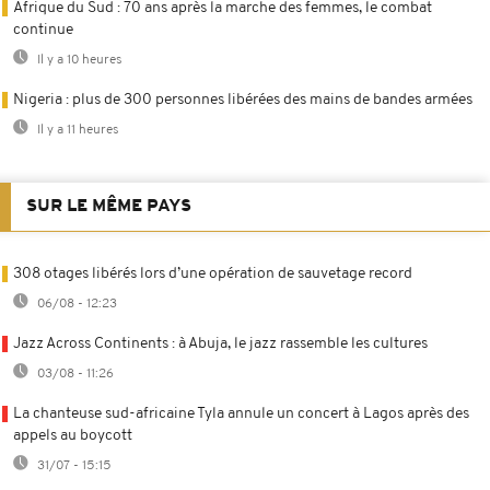
Afrique du Sud : 70 ans après la marche des femmes, le combat
continue
Il y a 10 heures
Nigeria : plus de 300 personnes libérées des mains de bandes armées
Il y a 11 heures
SUR LE MÊME PAYS
308 otages libérés lors d’une opération de sauvetage record
06/08 - 12:23
Jazz Across Continents : à Abuja, le jazz rassemble les cultures
03/08 - 11:26
La chanteuse sud-africaine Tyla annule un concert à Lagos après des
appels au boycott
31/07 - 15:15