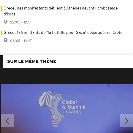
Grèce : des manifestants défilent à Athènes devant l'ambassade
d'Israël
22/05 - 12:51
Grèce : 176 militants de "la flottille pour Gaza" débarqués en Crète
04/05 - 14:47
SUR LE MÊME THÈME