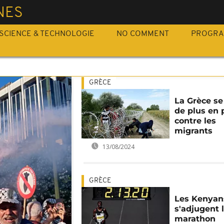
NES
SCIENCE & TECHNOLOGIE
NO COMMENT
PROGR
GRÈCE
La Grèce se
de plus en 
contre les
migrants
13/08/2024
GRÈCE
Les Kenyan
s'adjugent 
marathon