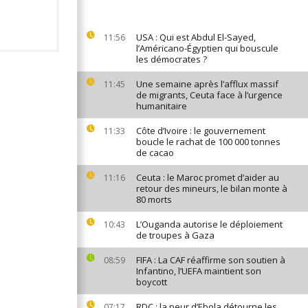
USA : Qui est Abdul El-Sayed,
11:56
l’Américano-Égyptien qui bouscule
les démocrates ?
Une semaine après l’afflux massif
11:45
de migrants, Ceuta face à l’urgence
humanitaire
Côte d’Ivoire : le gouvernement
11:33
boucle le rachat de 100 000 tonnes
de cacao
Ceuta : le Maroc promet d’aider au
11:16
retour des mineurs, le bilan monte à
80 morts
L’Ouganda autorise le déploiement
10:43
de troupes à Gaza
FIFA : La CAF réaffirme son soutien à
08:59
Infantino, l’UEFA maintient son
boycott
RDC : la peur d’Ebola détourne les
07:17