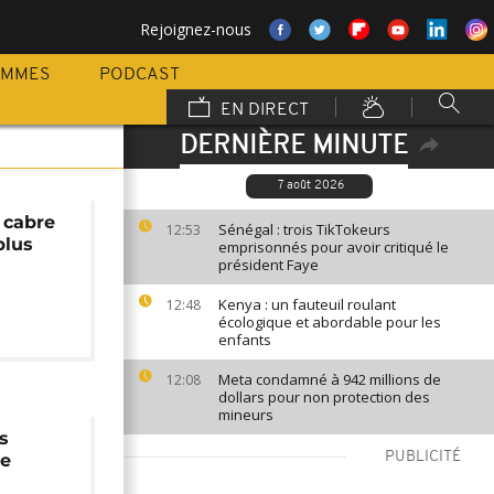
Rejoignez-nous
AMMES
PODCAST
EN DIRECT
DERNIÈRE MINUTE
7 août 2026
 cabre
Sénégal : trois TikTokeurs
12:53
plus
emprisonnés pour avoir critiqué le
président Faye
Kenya : un fauteuil roulant
12:48
écologique et abordable pour les
enfants
Meta condamné à 942 millions de
12:08
dollars pour non protection des
mineurs
s
PUBLICITÉ
le