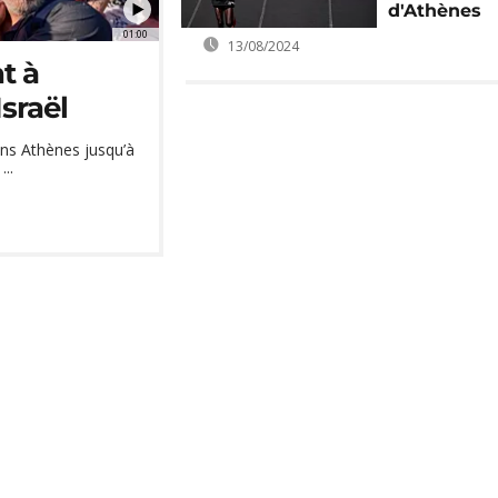
d'Athènes
01:00
13/08/2024
t à
sraël
ans Athènes jusqu’à
...