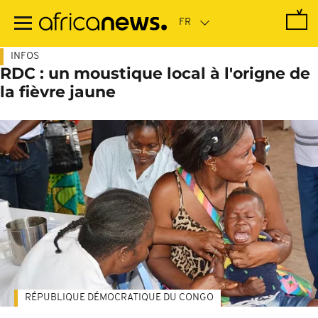
Passer
au
contenu
principal
INFOS
RDC : un moustique local à l'origne de
la fièvre jaune
RÉPUBLIQUE DÉMOCRATIQUE DU CONGO