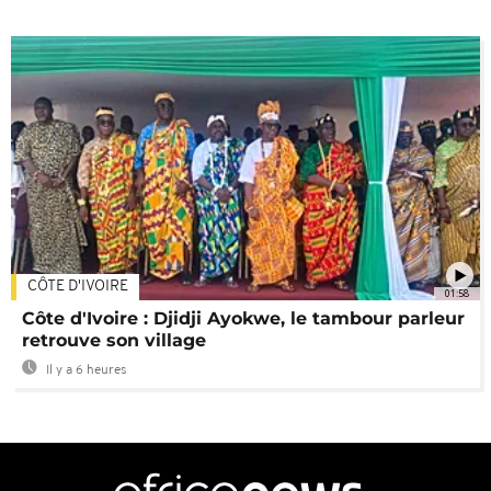
CÔTE D'IVOIRE
01:58
Côte d'Ivoire : Djidji Ayokwe, le tambour parleur
retrouve son village
Il y a 6 heures