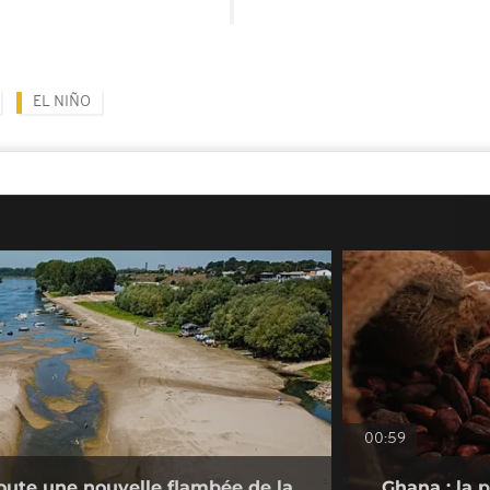
EL NIÑO
00:59
doute une nouvelle flambée de la
Ghana : la 