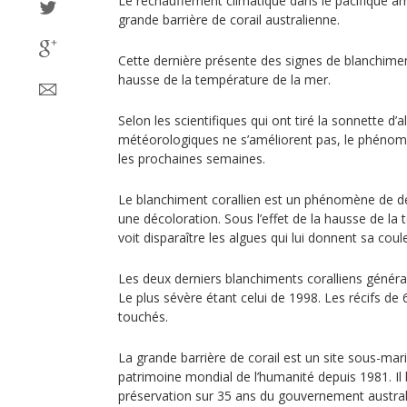
Le réchauffement climatique dans le pacifique am
grande barrière de corail australienne.
Cette dernière présente des signes de blanchimen
hausse de la température de la mer.
Selon les scientifiques qui ont tiré la sonnette d’a
météorologiques ne s’améliorent pas, le phénomè
les prochaines semaines.
Le blanchiment corallien est un phénomène de d
une décoloration. Sous l’effet de la hausse de la t
voit disparaître les algues qui lui donnent sa coul
Les deux derniers blanchiments coralliens généra
Le plus sévère étant celui de 1998. Les récifs de
touchés.
La grande barrière de corail est un site sous-mar
patrimoine mondial de l’humanité depuis 1981. Il 
préservation sur 35 ans du gouvernement austral