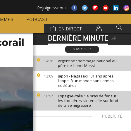
Rejoignez-nous
AMMES
PODCAST
EN DIRECT
DERNIÈRE MINUTE
orail
9 août 2026
Argentine : hommage national au
14:26
père de Lionel Messi
Japon - Nagasaki : 81 ans après,
12:09
l’appel à un monde sans armes
nucléaires
Espagne-Italie : le bras de fer sur
10:57
les frontières s’intensifie sur fond
de crise migratoire
PUBLICITÉ