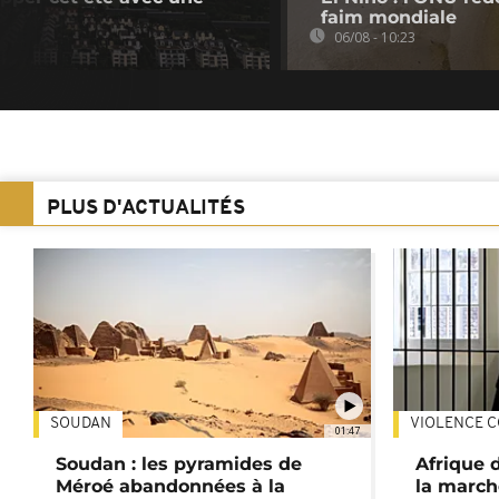
faim mondiale
06/08 - 10:23
PLUS D'ACTUALITÉS
SOUDAN
VIOLENCE C
01:47
Soudan : les pyramides de
Afrique 
Méroé abandonnées à la
la march