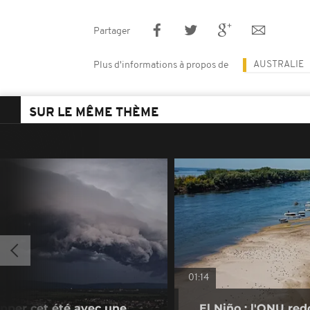
Partager
AUSTRALIE
Plus d'informations à propos de
SUR LE MÊME THÈME
01:14
rapper cet été avec une
El Niño : l'ONU re