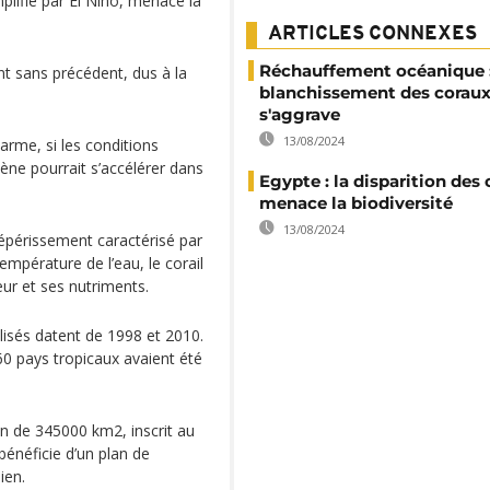
plifié par El Niño, menace la
ARTICLES CONNEXES
Réchauffement océanique :
t sans précédent, dus à la
blanchissement des corau
s'aggrave
13/08/2024
larme, si les conditions
ne pourrait s’accélérer dans
Egypte : la disparition des
menace la biodiversité
13/08/2024
épérissement caractérisé par
empérature de l’eau, le corail
eur et ses nutriments.
lisés datent de 1998 et 2010.
 60 pays tropicaux avaient été
in de 345000 km2, inscrit au
bénéficie d’un plan de
ien.