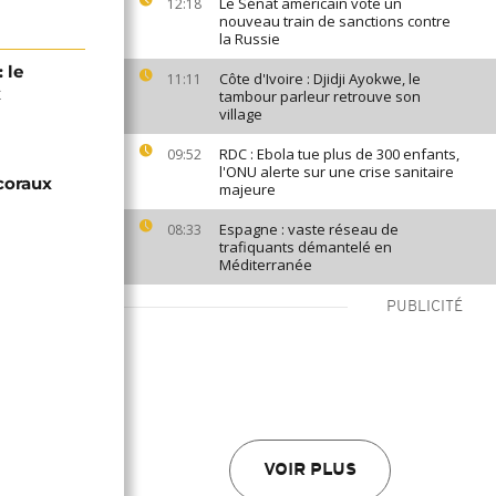
Le Sénat américain vote un
12:18
nouveau train de sanctions contre
la Russie
 le
Côte d'Ivoire : Djidji Ayokwe, le
11:11
x
tambour parleur retrouve son
village
RDC : Ebola tue plus de 300 enfants,
09:52
l'ONU alerte sur une crise sanitaire
 coraux
majeure
Espagne : vaste réseau de
08:33
trafiquants démantelé en
Méditerranée
PUBLICITÉ
VOIR PLUS