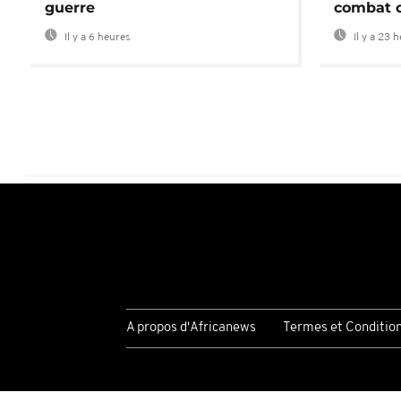
guerre
combat 
Il y a 6 heures
Il y a 23 
A propos d'Africanews
Termes et Conditio