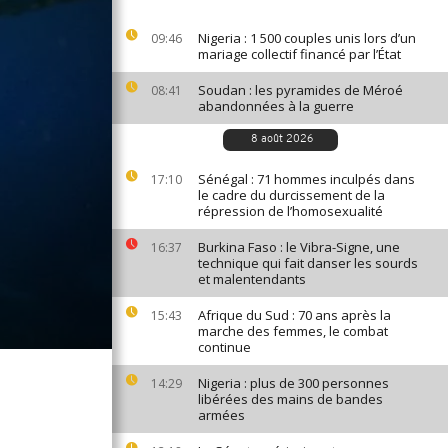
Nigeria : 1 500 couples unis lors d’un
09:46
mariage collectif financé par l’État
Soudan : les pyramides de Méroé
08:41
abandonnées à la guerre
8 août 2026
Sénégal : 71 hommes inculpés dans
17:10
le cadre du durcissement de la
répression de l’homosexualité
Burkina Faso : le Vibra-Signe, une
16:37
technique qui fait danser les sourds
et malentendants
Afrique du Sud : 70 ans après la
15:43
marche des femmes, le combat
continue
Nigeria : plus de 300 personnes
14:29
libérées des mains de bandes
armées