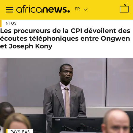
Passer
au
contenu
principal
INFOS
Les procureurs de la CPI dévoilent des
écoutes téléphoniques entre Ongwen
et Joseph Kony
PAYS-BAS