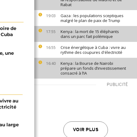
Rabat
Gaza : les populations sceptiques
19:03
malgré le plan de paix de Trump
oire de
Kenya : la mort de 15 éléphants
17:55
à Cuba
dans un parc fait polémique
Crise énergétique à Cuba : vivre au
16:55
rythme des coupures d'électricité
se, une
Kenya : la Bourse de Nairobi
16:40
prépare un fonds d’investissement
consacré à l’IA
PUBLICITÉ
vivre au
tricité
au large
VOIR PLUS