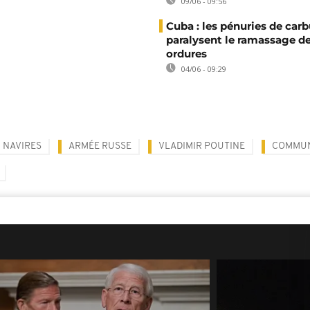
09/06 - 09:56
Cuba : les pénuries de car
paralysent le ramassage d
ordures
04/06 - 09:29
NAVIRES
ARMÉE RUSSE
VLADIMIR POUTINE
COMMU