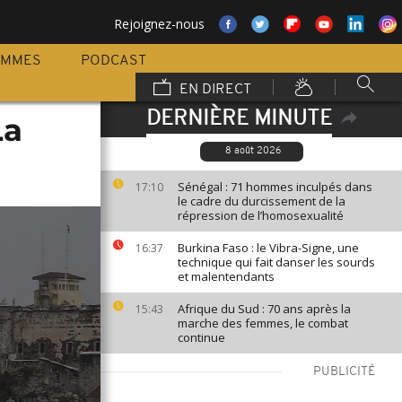
Rejoignez-nous
AMMES
PODCAST
EN DIRECT
DERNIÈRE MINUTE
La
8 août 2026
Sénégal : 71 hommes inculpés dans
17:10
le cadre du durcissement de la
répression de l’homosexualité
Burkina Faso : le Vibra-Signe, une
16:37
technique qui fait danser les sourds
et malentendants
Afrique du Sud : 70 ans après la
15:43
marche des femmes, le combat
continue
PUBLICITÉ