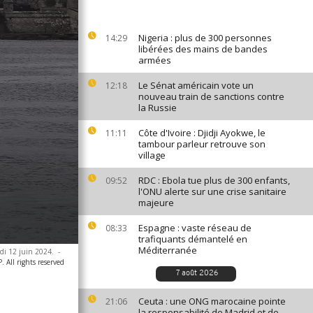
Nigeria : plus de 300 personnes
14:29
libérées des mains de bandes
armées
Le Sénat américain vote un
12:18
nouveau train de sanctions contre
la Russie
Côte d'Ivoire : Djidji Ayokwe, le
11:11
tambour parleur retrouve son
village
RDC : Ebola tue plus de 300 enfants,
09:52
l'ONU alerte sur une crise sanitaire
majeure
Espagne : vaste réseau de
08:33
trafiquants démantelé en
Méditerranée
edi 12 juin 2024.
-
 All rights reserved
7 août 2026
Ceuta : une ONG marocaine pointe
21:06
la responsabilité de Madrid et de