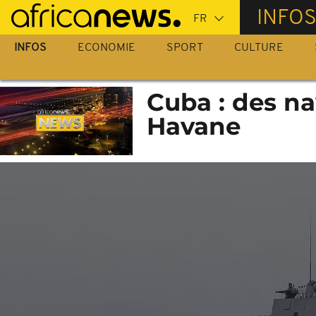
Passer
INFO
au
contenu
INFOS
ECONOMIE
SPORT
CULTURE
principal
Cuba : des na
Havane