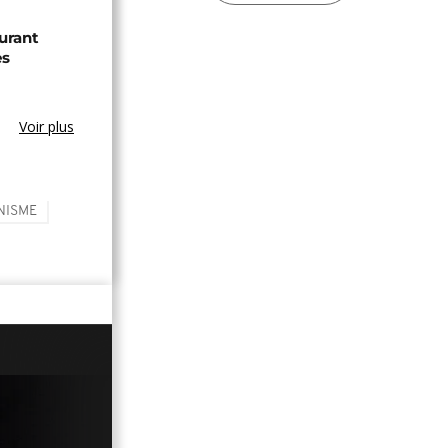
burant
es
Voir plus
NISME