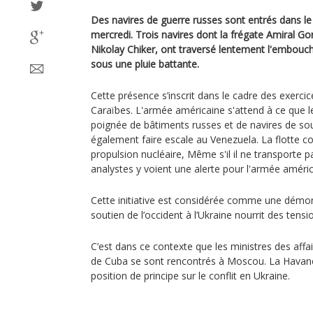
Des navires de guerre russes sont entrés dans l
mercredi. Trois navires dont la frégate Amiral G
Nikolay Chiker, ont traversé lentement l'embouc
sous une pluie battante.
Cette présence s’inscrit dans le cadre des exercic
Caraïbes. L'armée américaine s'attend à ce que l
poignée de bâtiments russes et de navires de sou
également faire escale au Venezuela. La flotte 
propulsion nucléaire, Même s'il il ne transporte 
analystes y voient une alerte pour l'armée améric
Cette initiative est considérée comme une démons
soutien de l’occident à l’Ukraine nourrit des tensi
C’est dans ce contexte que les ministres des affa
de Cuba se sont rencontrés à Moscou. La Havan
position de principe sur le conflit en Ukraine.