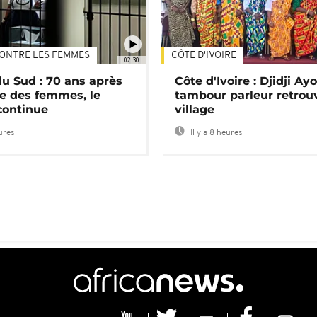
ONTRE LES FEMMES
CÔTE D'IVOIRE
02:30
du Sud : 70 ans après
Côte d'Ivoire : Djidji Ay
e des femmes, le
tambour parleur retrou
continue
village
eures
Il y a 8 heures