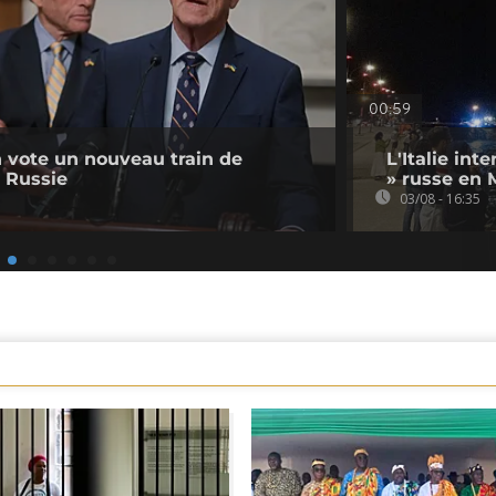
00:59
 vote un nouveau train de
L'Italie int
a Russie
» russe en 
03/08 - 16:35