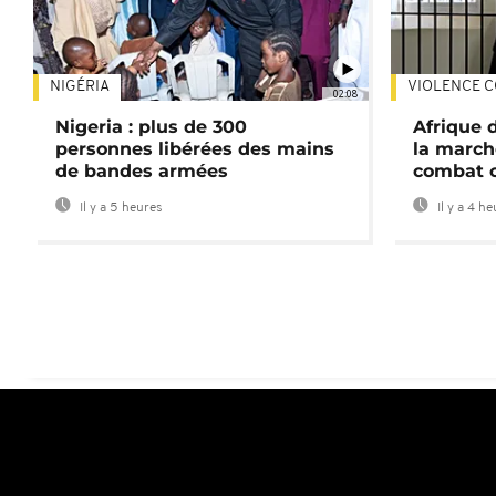
NIGÉRIA
VIOLENCE C
02:08
Nigeria : plus de 300
Afrique 
personnes libérées des mains
la march
de bandes armées
combat 
Il y a 5 heures
Il y a 4 h