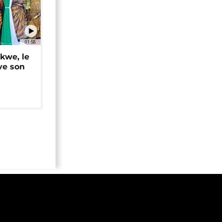
01:58
okwe, le
ve son