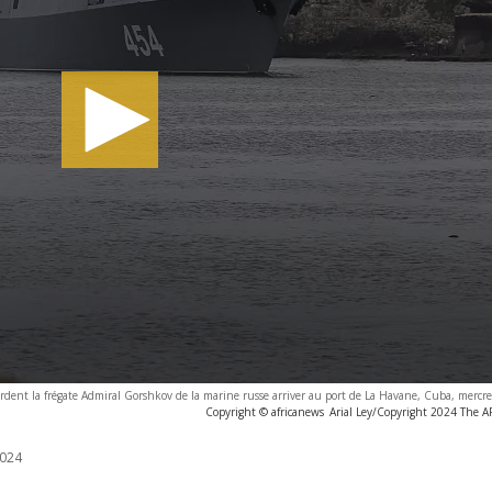
rdent la frégate Admiral Gorshkov de la marine russe arriver au port de La Havane, Cuba, mercr
Copyright © africanews
Arial Ley/Copyright 2024 The AP.
024