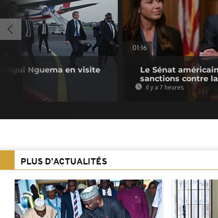
01:16
e Oligui Nguema en visite
Le Sénat américain
sanctions contre l
Il y a 7 heures
PLUS D'ACTUALITÉS