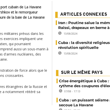
e port cubain de La Havane
orshkov et le remorqueur
ARTICLES CONNEXES
hure de la baie de La Havane
Iran : Poutine salue la mém
Raïssi, drapeaux en berne 
es militaires prévus dans les
13/08/2024
es exercices impliquent une
Cuba : la diversité religieu
tien, qui pourraient
révolution spirituelle
comprend aussi un sous-marin à
13/08/2024
pas d'armes nucléaires, des
aine.
tration de force alors que le
SUR LE MÊME PAYS
ons croissantes.
Crise énergétique à Cuba : 
rythme des coupures d'élec
ires étrangères de la Russie et
e a notamment réitéré sa
07/08 - 17:13
Cuba : un puissant séisme 
secoue La Havane