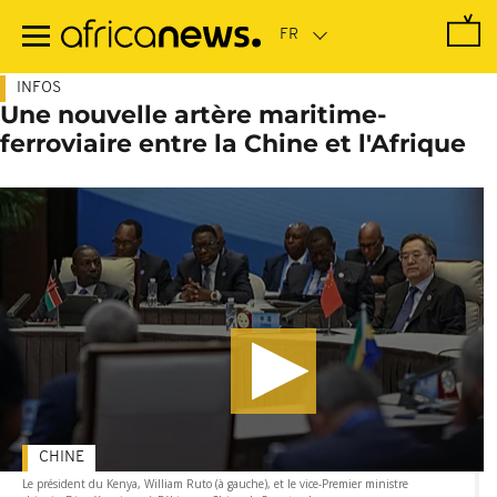
Passer
au
contenu
principal
INFOS
Une nouvelle artère maritime-
ferroviaire entre la Chine et l'Afrique
CHINE
Le président du Kenya, William Ruto (à gauche), et le vice-Premier ministre