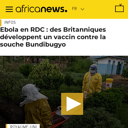
Passer
au
contenu
principal
INFOS
Ebola en RDC : des Britanniques
développent un vaccin contre la
souche Bundibugyo
ROYAUME-UNI