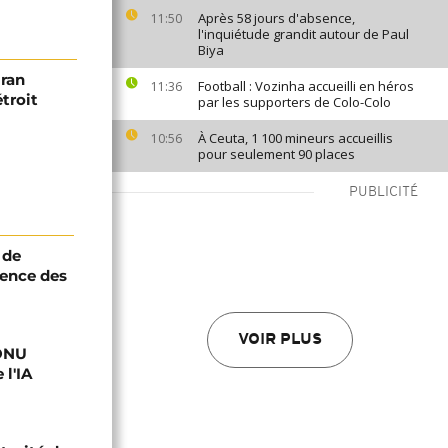
Après 58 jours d'absence,
11:50
l'inquiétude grandit autour de Paul
Biya
Iran
Football : Vozinha accueilli en héros
11:36
troit
par les supporters de Colo-Colo
À Ceuta, 1 100 mineurs accueillis
10:56
pour seulement 90 places
PUBLICITÉ
 de
ence des
VOIR PLUS
'ONU
 l'IA