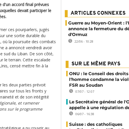
e d'un accord final prévues
uxquelles devait participer le
ARTICLES CONNEXES
ées.
Guerre au Moyen-Orient : l'
annonce la fermeture du dé
er ces pourparlers, jugés
d'Ormuz
sur une sortie durable du
an, où la poursuite des combats
22/06 - 10:28
nne a annoncé vendredi avoir
le sud du Liban. De son côté,
ur le terrain. Cette escalade
SUR LE MÊME PAYS
-Unis, censé mettre fin à la
ONU : le Conseil des droits
l'homme condamne la viol
 les deux parties prévoit
FSR au Soudan
res sur tous les fronts y
07/07 - 12:07
raineté et de son intégrité
Le Secrétaire général de l
régionale, et ramener
appelle à une régulation de
ions sur le programme
06/07 - 16:38
Suisse : des catholiques
stratégique a pu rouvrir au