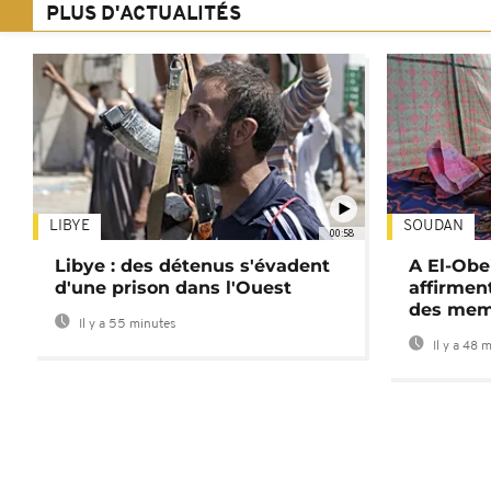
PLUS D'ACTUALITÉS
LIBYE
SOUDAN
00:58
Libye : des détenus s'évadent
A El-Obe
d'une prison dans l'Ouest
affirment
des mem
Il y a 55 minutes
Il y a 48 