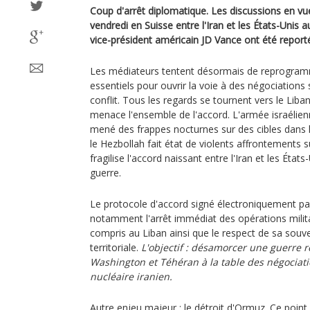
Coup d'arrêt diplomatique. Les discussions en vu
vendredi en Suisse entre l'Iran et les États-Unis a
vice-président américain JD Vance ont été report
Les médiateurs tentent désormais de reprogramm
essentiels pour ouvrir la voie à des négociations 
conflit. Tous les regards se tournent vers le Lib
menace l'ensemble de l'accord. L'armée israélie
mené des frappes nocturnes sur des cibles dans 
le Hezbollah fait état de violents affrontements s
fragilise l'accord naissant entre l'Iran et les États
guerre.
Le protocole d'accord signé électroniquement par
notamment l'arrêt immédiat des opérations militai
compris au Liban ainsi que le respect de sa souve
territoriale.
L'objectif : désamorcer une guerre 
Washington et Téhéran à la table des négociat
nucléaire iranien.
Autre enjeu majeur : le détroit d'Ormuz. Ce point 