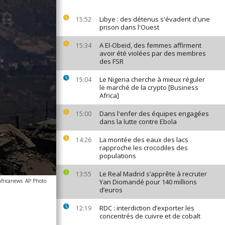
Libye : des détenus s'évadent d'une
15:52
prison dans l'Ouest
A El-Obeid, des femmes affirment
15:34
avoir été violées par des membres
des FSR
Le Nigeria cherche à mieux réguler
15:04
le marché de la crypto [Business
Africa]
Dans l'enfer des équipes engagées
15:00
dans la lutte contre Ebola
La montée des eaux des lacs
14:26
rapproche les crocodiles des
populations
Le Real Madrid s’apprête à recruter
13:55
africanews
AP Photo
Yan Diomandé pour 140 millions
d’euros
RDC : interdiction d’exporter les
12:19
concentrés de cuivre et de cobalt