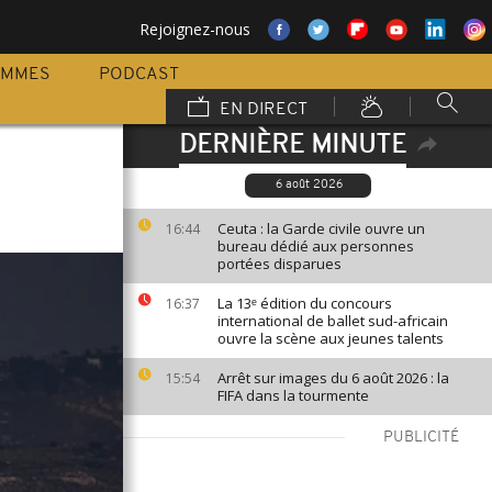
Rejoignez-nous
AMMES
PODCAST
EN DIRECT
DERNIÈRE MINUTE
6 août 2026
Ceuta : la Garde civile ouvre un
16:44
bureau dédié aux personnes
portées disparues
La 13ᵉ édition du concours
16:37
international de ballet sud-africain
ouvre la scène aux jeunes talents
Arrêt sur images du 6 août 2026 : la
15:54
FIFA dans la tourmente
PUBLICITÉ