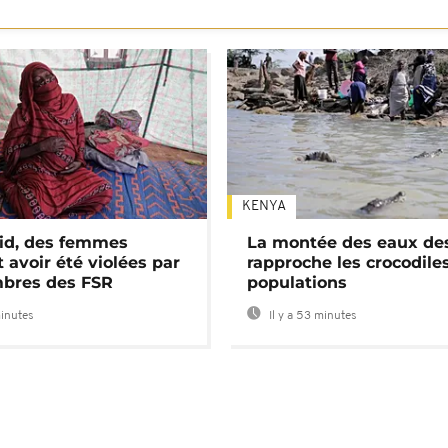
KENYA
id, des femmes
La montée des eaux des
 avoir été violées par
rapproche les crocodile
bres des FSR
populations
minutes
Il y a 53 minutes