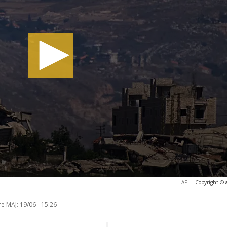
AP
-
Copyright © 
re MAJ:
19/06 - 15:26