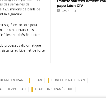
traditionalistes défient l'a
près des semaines de
pape Léon XIV
 12,5 millions de barils de
02/07 - 11:31
nt la signature.
ir signé cet accord pour
ique » aux États-Unis la
ilisé les marchés financiers.
r du processus diplomatique
sistants au Liban et de forte
UERRE EN IRAN
LIBAN
CONFLIT ISRAËL-IRAN
RAËL-HEZBOLLAH
ETATS-UNIS D'AMÉRIQUE