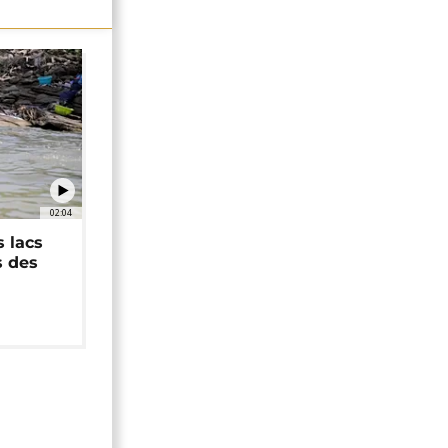
02:04
 lacs
s des