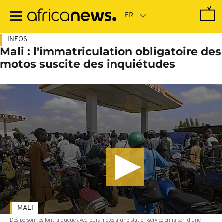
Passer
au
contenu
principal
INFOS
Mali : l'immatriculation obligatoire des
motos suscite des inquiétudes
MALI
Des personnes font la queue avec leurs motos à une station-service en raison d'une