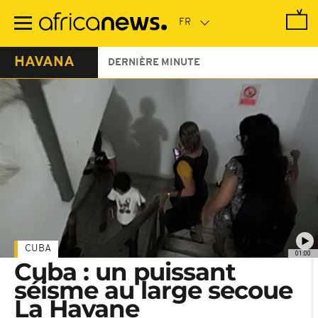
Passer
au
contenu
principal
HAVANA
DERNIÈRE MINUTE
CUBA
01:00
Cuba : un puissant
séisme au large secoue
La Havane