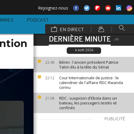
Rejoignez-nous
AMMES
PODCAST
EN DIRECT
DERNIÈRE MINUTE
ention
6 août 2026
Bénin : l'ancien président Patrice
22:48
Talon élu à la tête du Sénat
Cour Internationale de justice : le
22:12
calendrier de l'affaire RDC-Rwanda
connu
RDC : suspicion d'Ebola dans un
21:08
bateau, les passagers testés et
confinés
PUBLICITÉ