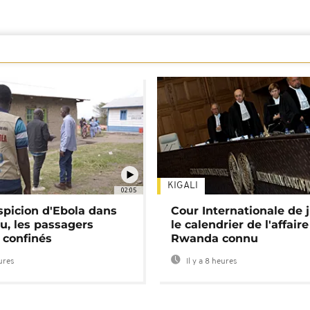
KIGALI
02:05
spicion d'Ebola dans
Cour Internationale de j
u, les passagers
le calendrier de l'affair
 confinés
Rwanda connu
eures
Il y a 8 heures