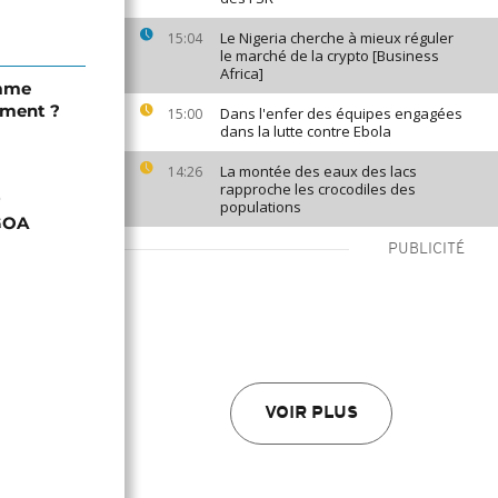
Le Nigeria cherche à mieux réguler
15:04
le marché de la crypto [Business
Africa]
omme
ement ?
Dans l'enfer des équipes engagées
15:00
dans la lutte contre Ebola
La montée des eaux des lacs
14:26
rapproche les crocodiles des
populations
AGOA
PUBLICITÉ
VOIR PLUS