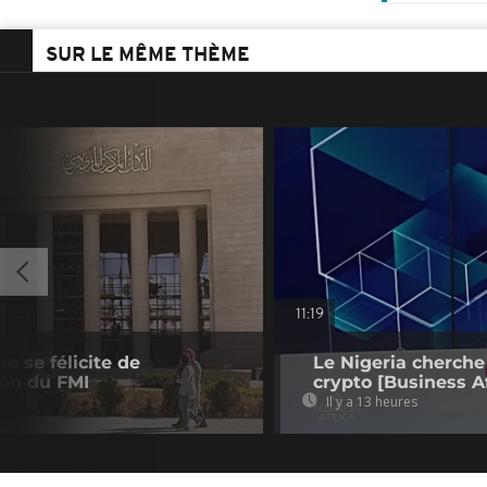
SUR LE MÊME THÈME
11:19
e se félicite de
Le Nigeria cherche
ion du FMI
crypto [Business Af
Il y a 13 heures