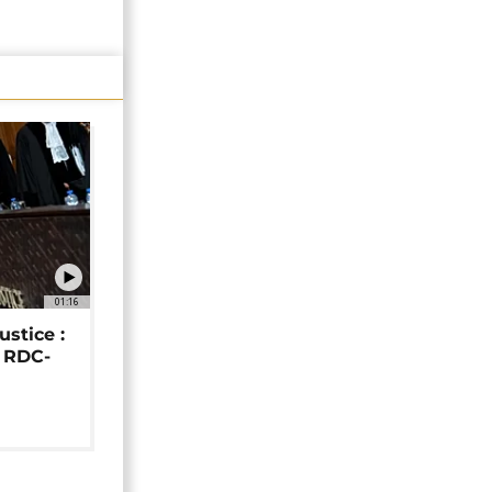
01:16
ustice :
e RDC-