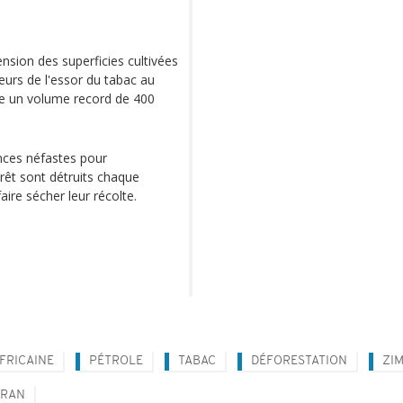
sion des superficies cultivées
teurs de l'essor du tabac au
dre un volume record de 400
nces néfastes pour
rêt sont détruits chaque
aire sécher leur récolte.
FRICAINE
PÉTROLE
TABAC
DÉFORESTATION
ZI
IRAN