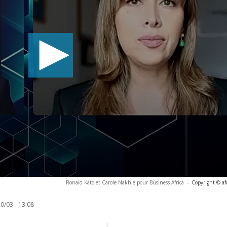
Ronald Kato et Carole Nakhle pour Business Africa
-
Copyright © af
0/03 - 13:08