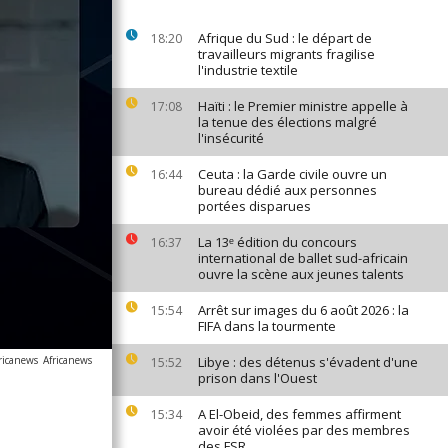
Afrique du Sud : le départ de
18:20
travailleurs migrants fragilise
l'industrie textile
Haïti : le Premier ministre appelle à
17:08
la tenue des élections malgré
l'insécurité
Ceuta : la Garde civile ouvre un
16:44
bureau dédié aux personnes
portées disparues
La 13ᵉ édition du concours
16:37
international de ballet sud-africain
ouvre la scène aux jeunes talents
Arrêt sur images du 6 août 2026 : la
15:54
FIFA dans la tourmente
ricanews
Africanews
Libye : des détenus s'évadent d'une
15:52
prison dans l'Ouest
A El-Obeid, des femmes affirment
15:34
avoir été violées par des membres
des FSR