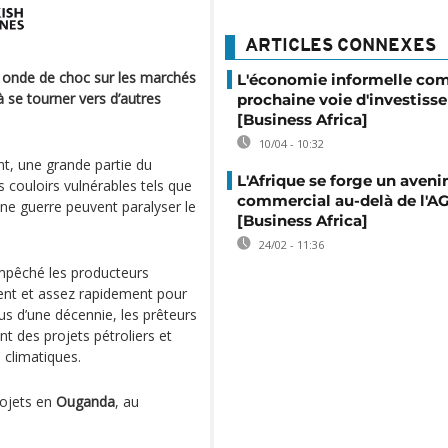
ARTICLES CONNEXES
 onde de choc sur les marchés
L'économie informelle c
 se tourner vers d’autres
prochaine voie d'investiss
[Business Africa]
10/04 - 10:32
t, une grande partie du
L'Afrique se forge un avenir
s couloirs vulnérables tels que
commercial au-delà de l'
e guerre peuvent paralyser le
[Business Africa]
24/02 - 11:36
empêché les producteurs
ent et assez rapidement pour
lus d’une décennie, les prêteurs
nt des projets pétroliers et
 climatiques.
rojets en
Ouganda
, au