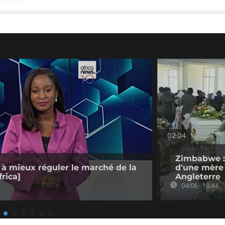
02:04
Zimbabwe :
 à mieux réguler le marché de la
d'une mère 
rica]
Angleterre
04/08 - 18:44