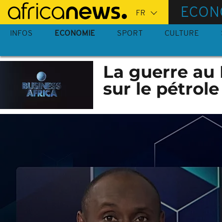
Passer
ECON
au
contenu
INFOS
ECONOMIE
SPORT
CULTURE
principal
La guerre au 
sur le pétrole