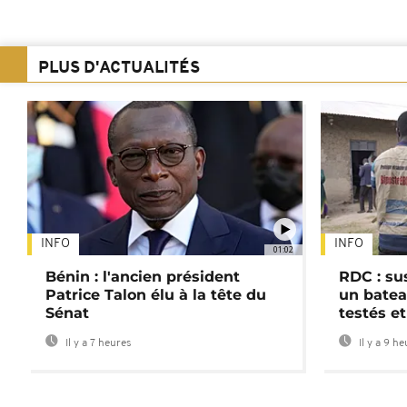
PLUS D'ACTUALITÉS
INFO
INFO
01:02
Bénin : l'ancien président
RDC : su
Patrice Talon élu à la tête du
un batea
Sénat
testés et
Il y a 7 heures
Il y a 9 h