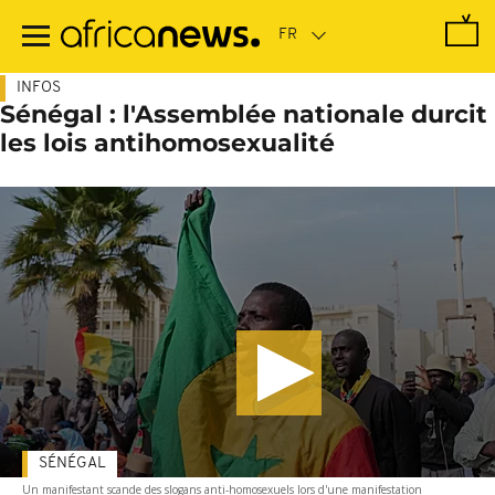
Passer
au
contenu
principal
INFOS
Sénégal : l'Assemblée nationale durcit
les lois antihomosexualité
SÉNÉGAL
Un manifestant scande des slogans anti-homosexuels lors d'une manifestation