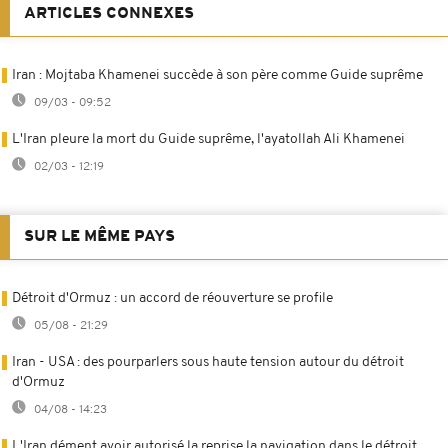
ARTICLES CONNEXES
Iran : Mojtaba Khamenei succède à son père comme Guide suprême
09/03 - 09:52
L'Iran pleure la mort du Guide suprême, l'ayatollah Ali Khamenei
02/03 - 12:19
SUR LE MÊME PAYS
Détroit d'Ormuz : un accord de réouverture se profile
05/08 - 21:29
Iran - USA : des pourparlers sous haute tension autour du détroit
d'Ormuz
04/08 - 14:23
L'Iran dément avoir autorisé la reprise la navigation dans le détroit