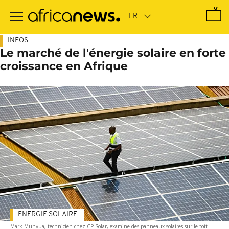
Passer
au
contenu
principal
INFOS
Le marché de l'énergie solaire en forte
croissance en Afrique
ENERGIE SOLAIRE
Mark Munyua, technicien chez CP Solar, examine des panneaux solaires sur le toit