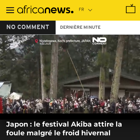
Passer
au
contenu
principal
NO COMMENT
DERNIÈRE MINUTE
0
seconds
Japon : le festival Akiba attire la
of
0
foule malgré le froid hivernal
seconds