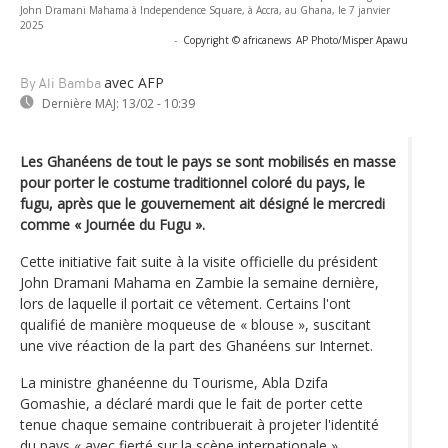
John Dramani Mahama à Independence Square, à Accra, au Ghana, le 7 janvier
2025
-
Copyright © africanews
AP Photo/Misper Apawu
avec AFP
By Ali Bamba
Dernière MAJ:
13/02 - 10:39
Les Ghanéens de tout le pays se sont mobilisés en masse
pour porter le costume traditionnel coloré du pays, le
fugu, après que le gouvernement ait désigné le mercredi
comme « Journée du Fugu ».
Cette initiative fait suite à la visite officielle du président
John Dramani Mahama en Zambie la semaine dernière,
lors de laquelle il portait ce vêtement. Certains l'ont
qualifié de manière moqueuse de « blouse », suscitant
une vive réaction de la part des Ghanéens sur Internet.
La ministre ghanéenne du Tourisme, Abla Dzifa
Gomashie, a déclaré mardi que le fait de porter cette
tenue chaque semaine contribuerait à projeter l'identité
du pays « avec fierté sur la scène internationale ».