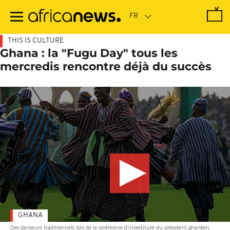
Passer
au
contenu
principal
THIS IS CULTURE
Ghana : la "Fugu Day" tous les
mercredis rencontre déjà du succès
GHANA
Des danseurs traditionnels lors de la cérémonie d'investiture du président ghanéen